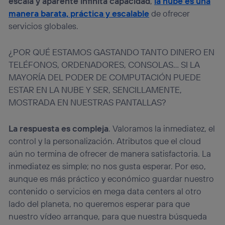
escala y aparente infinita capacidad
,
la nube es una
navegación del usuario del móvil.
manera barata, práctica y escalable
de ofrecer
Puedes gestionar los consentimientos Utiq seleccionando
“Administrar Utiq” en la parte inferior de esta página web o
servicios globales.
visitando el
portal de privacidad de Utiq
(“consenthub”)
. Para más información, consulta
¿POR QUÉ ESTAMOS GASTANDO TANTO DINERO EN
la
política de privacidad de Utiq
.
TELÉFONOS, ORDENADORES, CONSOLAS… SI LA
MAYORÍA DEL PODER DE COMPUTACIÓN PUEDE
ESTAR EN LA NUBE Y SER, SENCILLAMENTE,
MOSTRADA EN NUESTRAS PANTALLAS?
La respuesta es compleja
. Valoramos la inmediatez, el
control y la personalización. Atributos que el cloud
aún no termina de ofrecer de manera satisfactoria. La
inmediatez es simple; no nos gusta esperar. Por eso,
aunque es más práctico y económico guardar nuestro
contenido o servicios en mega data centers al otro
lado del planeta, no queremos esperar para que
nuestro vídeo arranque, para que nuestra búsqueda