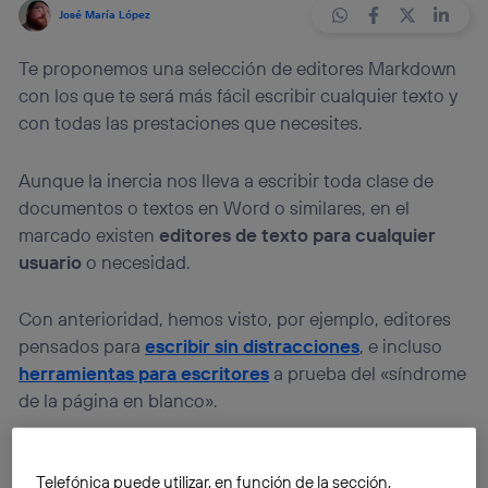
José María López
Te proponemos una selección de editores Markdown
con los que te será más fácil escribir cualquier texto y
con todas las prestaciones que necesites.
Aunque la inercia nos lleva a escribir toda clase de
documentos o textos en Word o similares, en el
marcado existen
editores de texto para cualquier
usuario
o necesidad.
Con anterioridad, hemos visto, por ejemplo, editores
pensados para
escribir sin distracciones
, e incluso
herramientas para escritores
a prueba del «síndrome
de la página en blanco».
Telefónica puede utilizar, en función de la sección,