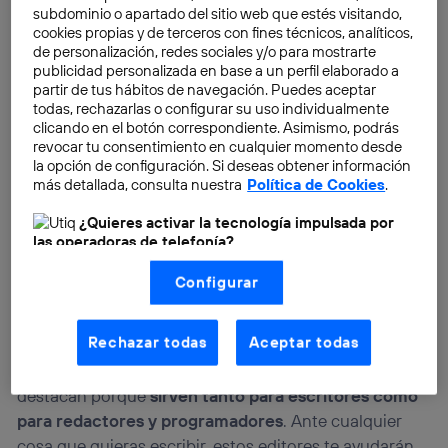
subdominio o apartado del sitio web que estés visitando,
cookies propias y de terceros con fines técnicos, analíticos,
de personalización, redes sociales y/o para mostrarte
publicidad personalizada en base a un perfil elaborado a
partir de tus hábitos de navegación. Puedes aceptar
todas, rechazarlas o configurar su uso individualmente
clicando en el botón correspondiente. Asimismo, podrás
revocar tu consentimiento en cualquier momento desde
la opción de configuración. Si deseas obtener información
más detallada, consulta nuestra
Política de Cookies
.
¿Quieres activar la tecnología impulsada por
las operadoras de telefonía?
Nosotros, Telefónica S.A., utilizamos la tecnología Utiq para
Configurar
realizar nuestras acciones de marketing digital o análisis
(como se describe en este aviso de consentimiento)
basadas en tu navegación en nuestra(s) web(s)
listadas
aquí
(solo cuando utilizas una
conexión a
Rechazar todas
Aceptar todas
Los
editores Markdown
son otro tipo de
internet habilitada
, proporcionada por una de las
herramientas para la creación y edición de textos que
operadoras de telefonía participantes, y otorgas tu
consentimiento en cada página web).
destacan porque
sirven tanto para escritores como
La tecnología Utiq está diseñada con la privacidad como
para redactores y programadores
. Ante cualquier
prioridad ofreciéndote elección y control.
cosa que quieras escribir, estos editores te ayudarán