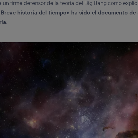
un firme defensor de la teoría del Big Bang como explic
 «Breve historia del tiempo» ha sido el documento de
ria
.