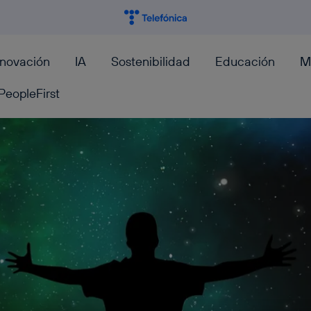
nnovación
IA
Sostenibilidad
Educación
M
PeopleFirst