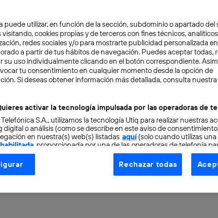
a puede utilizar, en función de la sección, subdominio o apartado del 
 visitando, cookies propias y de terceros con fines técnicos, analíticos
zación, redes sociales y/o para mostrarte publicidad personalizada e
aborado a partir de tus hábitos de navegación. Puedes aceptar todas, 
r su uso individualmente clicando en el botón correspondiente. Asi
evocar tu consentimiento en cualquier momento desde la opción de
RO
4 min
ción. Si deseas obtener información más detallada, consulta nuestra
o de Stephen Hawking: 
uieres activar la tecnología impulsada por las operadoras de te
 Telefónica S.A., utilizamos la tecnología Utiq para realizar nuestras a
s tenía en mente y cuál
 digital o análisis (como se describe en este aviso de consentimient
egación en nuestra(s) web(s) listadas
aquí
(solo cuando utilizas una
 habilitada
, proporcionada por una de las operadoras de telefonía par
an?
tu consentimiento en cada página web).
igurar
Rechazar todas
Acept
ogía Utiq está diseñada con la privacidad como prioridad ofreciéndot
ogía utiliza un identificador cifrado creado por tu
operadora de tele
o tu dirección IP y otra información de la cuenta de cliente de telec
 a la conexión que utilizas (p. ej., número de teléfono móvil).