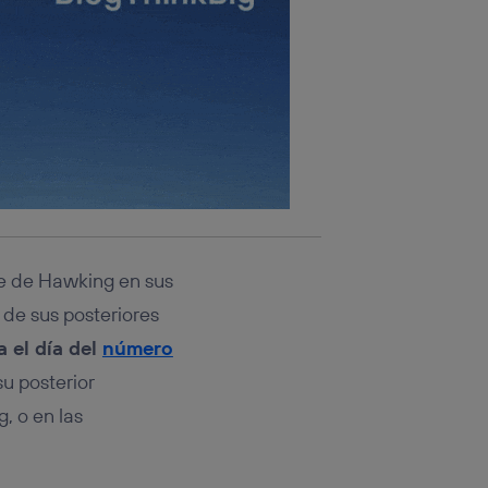
te de Hawking en sus
 de sus posteriores
a el día del
número
su posterior
, o en las