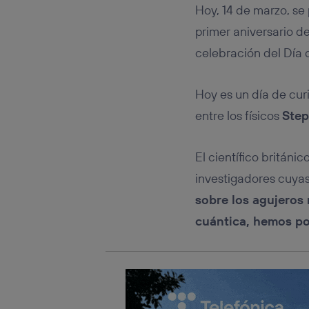
Este iden
Hoy, 14 de marzo, se
conecte s
Típicame
primer aniversario d
Si util
celebración del Día d
realiz
hayan 
Si util
Hoy es un día de cur
únicam
entre los físicos
Step
Puedes ge
inferior 
Para más 
El científico británi
investigadores cuyas
sobre los agujeros n
cuántica, hemos po