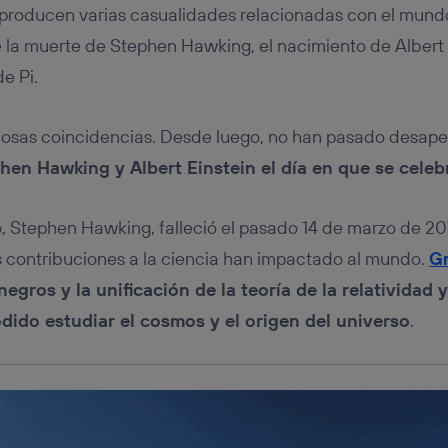
tificador se asigna a la conexión de internet, por lo que cualquier pe
 producen varias casualidades relacionadas con el mundo 
u dispositivo y consienta el uso de la tecnología recibirá el mismo iden
nte:
e la muerte de Stephen Hawking, el nacimiento de Albert E
izas una
conexión de banda ancha
(p. ej., Wi-Fi), el marketing o análi
e Pi.
ará en función de las actividades de navegación de los miembros del
dado su consentimiento.
izas
datos móviles
, el marketing será más personalizado, ya que se ba
iosas coincidencias. Desde luego, no han pasado desape
ente en la navegación del usuario del móvil.
hen Hawking y Albert Einstein el día en que se celeb
stionar los consentimientos Utiq seleccionando “Administrar Utiq” e
de esta página web o visitando el
portal de privacidad de Utiq (“c
información, consulta la
política de privacidad de Utiq
.
co, Stephen Hawking, falleció el pasado 14 de marzo de 20
 contribuciones a la ciencia han impactado al mundo.
Gr
egros y la unificación de la teoría de la relatividad 
dido estudiar el cosmos y el origen del universo
.