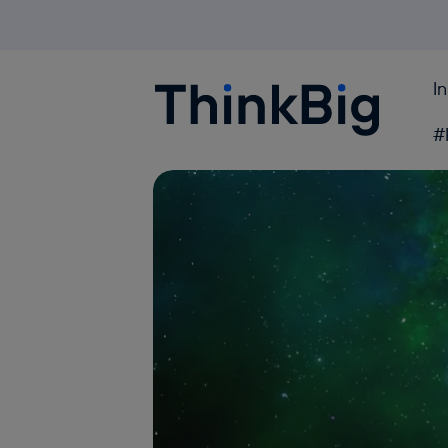
I
Blogthinkbig.com
#