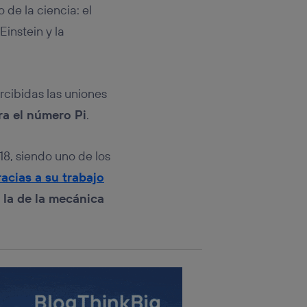
rsona que
de la ciencia: el
tificador.
instein y la
sis se
 hogar que
sará
rcibidas las uniones
ra el número Pi
.
n la parte
onsenthub”)
.
18, siendo uno de los
acias a su trabajo
y la de la mecánica