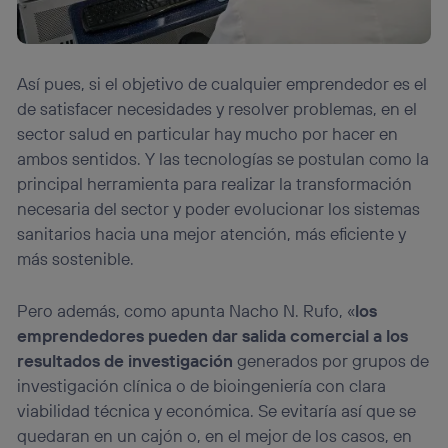
Este identificador se asigna a la conexión de internet, por
lo que cualquier persona que conecte su dispositivo y
consienta el uso de la tecnología recibirá el mismo
identificador. Típicamente:
Así pues, si el objetivo de cualquier emprendedor es el
Si utilizas una
conexión de banda ancha
(p. ej., Wi-Fi),
de satisfacer necesidades y resolver problemas, en el
el marketing o análisis se realizará en función de las
sector salud en particular hay mucho por hacer en
actividades de navegación de los miembros del hogar
ambos sentidos. Y las tecnologías se postulan como la
que hayan dado su consentimiento.
principal herramienta para realizar la transformación
Si utilizas
datos móviles
, el marketing será más
necesaria del sector y poder evolucionar los sistemas
personalizado, ya que se basará únicamente en la
navegación del usuario del móvil.
sanitarios hacia una mejor atención, más eficiente y
Puedes gestionar los consentimientos Utiq seleccionando
más sostenible.
“Administrar Utiq” en la parte inferior de esta página web o
visitando el
portal de privacidad de Utiq
Pero además, como apunta Nacho N. Rufo, «
los
(“consenthub”)
. Para más información, consulta
la
política de privacidad de Utiq
.
emprendedores pueden dar salida comercial a los
resultados de investigación
generados por grupos de
investigación clínica o de bioingeniería con clara
viabilidad técnica y económica. Se evitaría así que se
quedaran en un cajón o, en el mejor de los casos, en