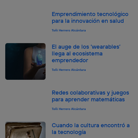
el marketing o análisis se realizará en función de las
actividades de navegación de los miembros del hogar
Emprendimiento tecnológico
que hayan dado su consentimiento.
para la innovación en salud
Si utilizas
datos móviles
, el marketing será más
personalizado, ya que se basará únicamente en la
Toñi Herrero Alcántara
navegación del usuario del móvil.
Puedes gestionar los consentimientos Utiq seleccionando
El auge de los ‘wearables’
“Administrar Utiq” en la parte inferior de esta página web o
llega al ecosistema
visitando el
portal de privacidad de Utiq
emprendedor
(“consenthub”)
. Para más información, consulta
la
política de privacidad de Utiq
.
Toñi Herrero Alcántara
Redes colaborativas y juegos
para aprender matemáticas
Toñi Herrero Alcántara
Cuando la cultura encontró a
la tecnología