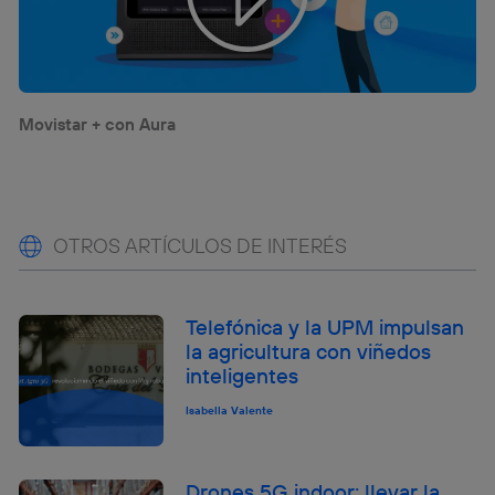
Movistar + con Aura
OTROS ARTÍCULOS DE INTERÉS
Telefónica y la UPM impulsan
la agricultura con viñedos
inteligentes
Isabella Valente
Drones 5G indoor: llevar la