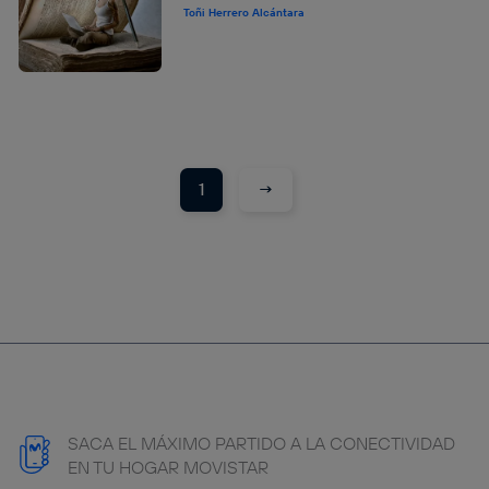
Toñi Herrero Alcántara
→
1
SACA EL MÁXIMO PARTIDO A LA CONECTIVIDAD
EN TU HOGAR MOVISTAR