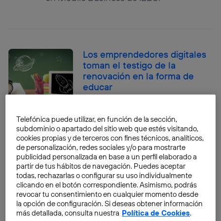
Los emprendedores digitales
toman el testigo de la
renovación en la forma de
educar
Toñi Herrero Alcántara
Telefónica puede utilizar, en función de la sección,
Matemáticas para saber cómo
subdominio o apartado del sitio web que estés visitando,
cookies propias y de terceros con fines técnicos, analíticos,
ir a la moda
de personalización, redes sociales y/o para mostrarte
Toñi Herrero Alcántara
publicidad personalizada en base a un perfil elaborado a
partir de tus hábitos de navegación. Puedes aceptar
todas, rechazarlas o configurar su uso individualmente
clicando en el botón correspondiente. Asimismo, podrás
revocar tu consentimiento en cualquier momento desde
La tecnología alienta el
la opción de configuración. Si deseas obtener información
emprendimiento social
más detallada, consulta nuestra
Política de Cookies
.