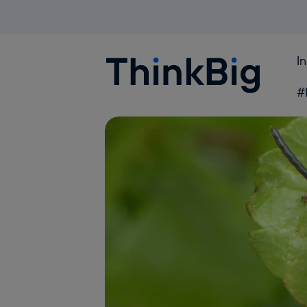
I
Blogthinkbig.com
#