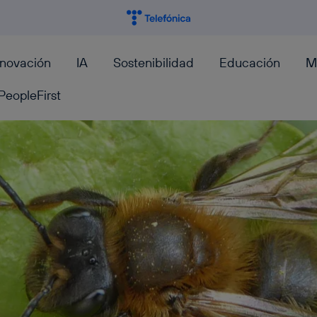
nnovación
IA
Sostenibilidad
Educación
M
PeopleFirst