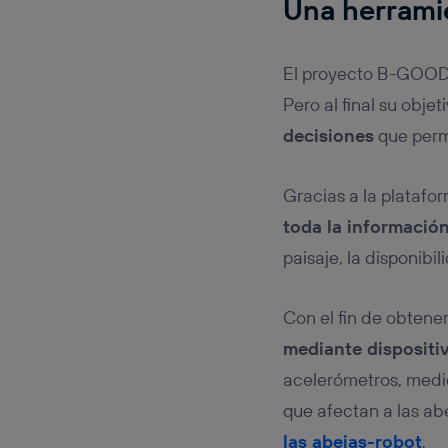
Una herrami
El proyecto B-GOOD 
Pero al final su objet
decisiones
que permi
Gracias a la platafo
toda la informació
paisaje, la disponibi
Con el fin de obten
mediante dispositi
acelerómetros, medid
que afectan a las ab
las abejas-robot
.