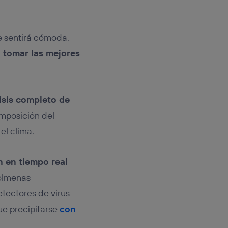
e sentirá cómoda.
a tomar las mejores
isis completo de
omposición del
el clima.
n en tiempo real
colmenas
tectores de virus
ue precipitarse
con