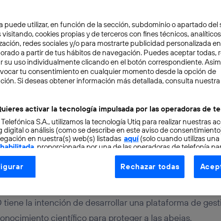
a puede utilizar, en función de la sección, subdominio o apartado del 
 visitando, cookies propias y de terceros con fines técnicos, analíticos
zación, redes sociales y/o para mostrarte publicidad personalizada e
aborado a partir de tus hábitos de navegación. Puedes aceptar todas, 
r su uso individualmente clicando en el botón correspondiente. Asi
evocar tu consentimiento en cualquier momento desde la opción de
RO
2 min
ción. Si deseas obtener información más detallada, consulta nuestra
no sostenible para las a
uieres activar la tecnología impulsada por las operadoras de te
 Telefónica S.A., utilizamos la tecnología Utiq para realizar nuestras a
l big data
 digital o análisis (como se describe en este aviso de consentimient
egación en nuestra(s) web(s) listadas
aquí
(solo cuando utilizas una
 habilitada
, proporcionada por una de las operadoras de telefonía par
tu consentimiento en cada página web).
igurar
Rechazar todas
Acept
ogía Utiq está diseñada con la privacidad como prioridad ofreciéndot
ogía utiliza un identificador cifrado creado por tu
operadora de tele
o tu dirección IP y otra información de la cuenta de cliente de telec
iene la intención de desarrollar una plataforma de gesti
 a la conexión que utilizas (p. ej., número de teléfono móvil).
onocimiento científico para proteger a las abejas.