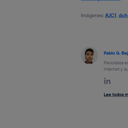
Imágenes:
AJC1
,
dch
Pablo G. Be
Periodista 
Internet y s
Lee todos mi