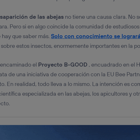
tificador se asigna a la conexión de internet, por lo que cualquier pe
u dispositivo y consienta el uso de la tecnología recibirá el mismo iden
nte:
esaparición de las abejas
no tiene una causa clara. No 
izas una
conexión de banda ancha
(p. ej., Wi-Fi), el marketing o análi
lara. Pero si en algo coincide la comunidad de estudiosos
ará en función de las actividades de navegación de los miembros del
dado su consentimiento.
 hay que saber más.
Solo con conocimiento se logrará
izas
datos móviles
, el marketing será más personalizado, ya que se ba
sobre estos insectos, enormemente importantes en la pol
ente en la navegación del usuario del móvil.
stionar los consentimientos Utiq seleccionando “Administrar Utiq” e
de esta página web o visitando el
portal de privacidad de Utiq (“c
a encaminado el
Proyecto B-GOOD
, encuadrado en el H
información, consulta la
política de privacidad de Utiq
.
ata de una iniciativa de cooperación con la EU Bee Part
to. En realidad, todo lleva a lo mismo. La intención es c
entífica especializada en las abejas, los apicultores y o
ecto.