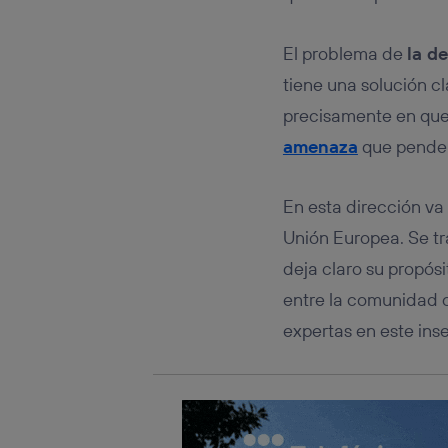
Este iden
conecte s
Típicame
El problema de
la d
Si util
tiene una solución c
realiz
hayan 
precisamente en que
Si util
amenaza
que pende 
únicam
Puedes ge
inferior 
En esta dirección v
Para más 
Unión Europea. Se tr
deja claro su propósi
entre la comunidad ci
expertas en este ins