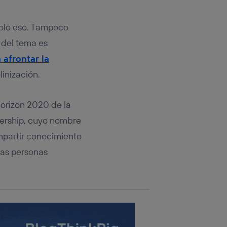
rsona que
tificador.
solo eso. Tampoco
sis se
 del tema es
 hogar que
 afrontar la
sará
inización.
n la parte
onsenthub”)
.
orizon 2020 de la
nership, cuyo nombre
ompartir conocimiento
tras personas