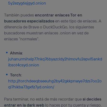
5y2ezyg6sjgyd.onion
También puedes
encontrar enlaces Tor en
buscadores especializados
en este tipo de enlaces. A
diferencia de Brave o DuckDuckGo, los siguientes
buscadores muestran enlaces .onion en vez de
enlaces “normales”.
Ahmia
:
juhanurmihxlp77nkq76byazcldy2hlmovfu2epvl5ankd
ibsot4csyd.onion
Torch
:
http://torchdeeqbseeuhg2by42gkkpnwye7dzs7oo2o
ql7hikba73gxfiz7yd.onion/
Para terminar, no está de más recordar que
si decides
entrar en la dark web
lo haces por tu cuenta y riesgo.