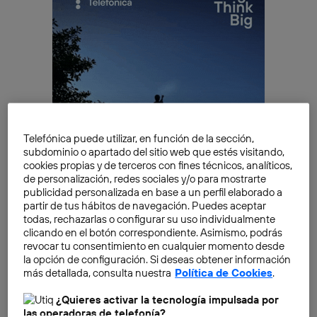
Telefónica puede utilizar, en función de la sección,
subdominio o apartado del sitio web que estés visitando,
cookies propias y de terceros con fines técnicos, analíticos,
de personalización, redes sociales y/o para mostrarte
publicidad personalizada en base a un perfil elaborado a
partir de tus hábitos de navegación. Puedes aceptar
todas, rechazarlas o configurar su uso individualmente
Pero existen partes de Internet que están ocultas a
clicando en el botón correspondiente. Asimismo, podrás
revocar tu consentimiento en cualquier momento desde
simple vista. O cuyo acceso es más complicado. Y aquí
la opción de configuración. Si deseas obtener información
diferenciamos
dos tipos de Internet oculta
: la
más detallada, consulta nuestra
Política de Cookies
.
Internet o web profunda y la Internet o web oscura.
¿Quieres activar la tecnología impulsada por
Deep Web
y
Dark Web
. A la primera puede que hayas
las operadoras de telefonía?