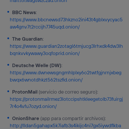
maftt6twagswzczad.onion
BBC News
:
https://www.bbcnewsd73hkzno2ini43t4gblxvycyac5
aw4gnv7t2rccijh7745uqd.onion/
The Guardian
:
https://www.guardian2zotagl6tmjucg3lrhxdk4dw3lh
bqnkvvkywawy3oqfoprid.onion/
Deutsche Welle (DW)
:
https://www.dwnewsgngmhlplxy6o2twtfgjnrnjxbeg
bwqx6wnotdhkzt562tszfid.onion/
ProtonMail
(servicio de correo seguro):
https://protonmailrmez3lotccipshtkleegetolb73fuirgj
7r4o4vfu7ozyd.onion/
OnionShare
(app para compartir archivos):
http://lldan5gahapx5k7iafb3s4ikijc4ni7gx5iywdflkba