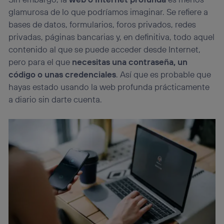
que hayan dado su consentimiento.
glamurosa de lo que podríamos imaginar. Se refiere a
Si utilizas
datos móviles
, el marketing será más
bases de datos, formularios, foros privados, redes
personalizado, ya que se basará únicamente en la
privadas, páginas bancarias y, en definitiva, todo aquel
navegación del usuario del móvil.
contenido al que se puede acceder desde Internet,
Puedes gestionar los consentimientos Utiq seleccionando
“Administrar Utiq” en la parte inferior de esta página web o
pero para el que
necesitas una contraseña, un
visitando el
portal de privacidad de Utiq
código o unas credenciales
. Así que es probable que
(“consenthub”)
. Para más información, consulta
hayas estado usando la web profunda prácticamente
la
política de privacidad de Utiq
.
a diario sin darte cuenta.