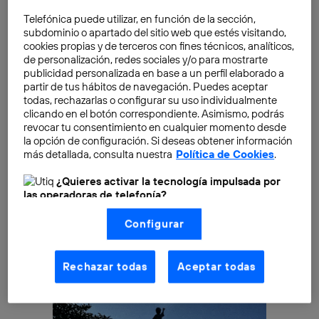
de la geografía española. Nada mal para un país que
empezó a conocer la banda ancha a través de la
Telefónica puede utilizar, en función de la sección,
subdominio o apartado del sitio web que estés visitando,
tecnología ADSL en el año 2000.
Y en 2008
cookies propias y de terceros con fines técnicos, analíticos,
Telefónica introducía la fibra óptica en España. Si bien
de personalización, redes sociales y/o para mostrarte
no se popularizó hasta 2012 en adelante. Ese año, las
publicidad personalizada en base a un perfil elaborado a
partir de tus hábitos de navegación. Puedes aceptar
conexiones de banda ancha fija
alcanzaron la cifra de
todas, rechazarlas o configurar su uso individualmente
los 11,5 millones de líneas. La fibra óptica FTTH tan
clicando en el botón correspondiente. Asimismo, podrás
solo contaba con 3,25 millones de instalaciones frente
revocar tu consentimiento en cualquier momento desde
la opción de configuración. Si deseas obtener información
a las 5,35 millones del VDSL.
más detallada, consulta nuestra
Política de Cookies
.
¿Quieres activar la tecnología impulsada por
las operadoras de telefonía?
Nosotros, Telefónica S.A., utilizamos la tecnología Utiq para
Configurar
realizar nuestras acciones de marketing digital o análisis
(como se describe en este aviso de consentimiento)
basadas en tu navegación en nuestra(s) web(s)
listadas
aquí
(solo cuando utilizas una
conexión a
Rechazar todas
Aceptar todas
internet habilitada
, proporcionada por una de las
operadoras de telefonía participantes, y otorgas tu
consentimiento en cada página web).
La tecnología Utiq está diseñada con la privacidad como