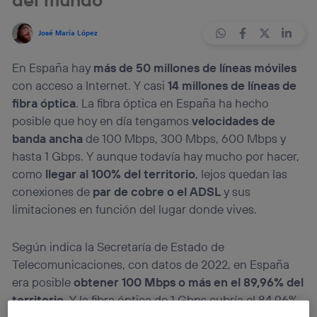
José María López
En España hay
más de 50 millones de líneas móviles
con acceso a Internet. Y casi
14 millones de líneas de
fibra óptica
. La fibra óptica en España ha hecho
posible que hoy en día tengamos
velocidades de
banda ancha
de 100 Mbps, 300 Mbps, 600 Mbps y
hasta 1 Gbps. Y aunque todavía hay mucho por hacer,
como
llegar al 100% del territorio
, lejos quedan las
conexiones de
par de cobre o el ADSL
y sus
limitaciones en función del lugar donde vives.
Según indica la Secretaría de Estado de
Telecomunicaciones, con datos de 2022, en España
era posible
obtener 100 Mbps o más en el 89,96% del
territorio
. Y la fibra óptica de 1 Gbps cubría el 84,96%