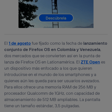
actividades de navegación de los miembros del hogar
que hayan dado su consentimiento.
Si utilizas
datos móviles
, el marketing será más
personalizado, ya que se basará únicamente en la
navegación del usuario del móvil.
Puedes gestionar los consentimientos Utiq seleccionando
“Administrar Utiq” en la parte inferior de esta página web o
visitando el
portal de privacidad de Utiq
El
1 de agosto
fue fijado como la fecha de
lanzamiento
(“consenthub”)
. Para más información, consulta
conjunto de Firefox OS en Colombia y Venezuela
,
la
política de privacidad de Utiq
.
dos mercados que se convierten así en la punta de
lanza de Firefox OS en Lationamérica. El
ZTE Open
es
un dispositivo más enfocado a los que quieren
introducirse en el mundo de los smartphones y a
quienes aún les queda para ser usuarios avezados.
Para ellos ofrece una memoria RAM de 256 MB y
procesador Qualcomm de 1GHz, con capacidad de
almacenamiento de 512 MB ampliables. La pantalla
tiene un tamaño estándar, 3,5 pulgadas.