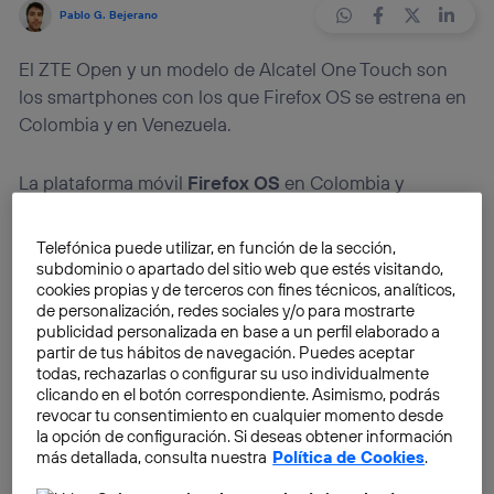
Pablo G. Bejerano
El ZTE Open y un modelo de Alcatel One Touch son
los smartphones con los que Firefox OS se estrena en
Colombia y en Venezuela.
La plataforma móvil
Firefox OS
en Colombia y
Venezuela ya es una realidad. Dos terminales, el ZTE
Open y un Alcatel One Touch, serán comercializados
Telefónica puede utilizar, en función de la sección,
de la mano de Movistar en ambos países desde el 1 de
subdominio o apartado del sitio web que estés visitando,
cookies propias y de terceros con fines técnicos, analíticos,
agosto. Son los primeros de una lista de países
de personalización, redes sociales y/o para mostrarte
latinoamericanos a los que próximamente llegará la
publicidad personalizada en base a un perfil elaborado a
plataforma basada en HTML5. Las expectativas son
partir de tus hábitos de navegación. Puedes aceptar
todas, rechazarlas o configurar su uso individualmente
máximas, dado que esta región es una de las
clicando en el botón correspondiente. Asimismo, podrás
principales a las que está dirigido el sistema de
revocar tu consentimiento en cualquier momento desde
Mozilla.
la opción de configuración. Si deseas obtener información
más detallada, consulta nuestra
Política de Cookies
.
Latinoamérica se convierte de esta manera en el