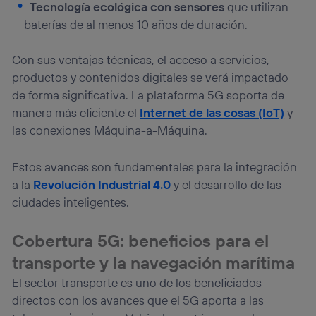
visitando el
portal de privacidad de Utiq
Tecnología ecológica con sensores
que utilizan
(“consenthub”)
. Para más información, consulta
baterías de al menos 10 años de duración.
la
política de privacidad de Utiq
.
Con sus ventajas técnicas, el acceso a servicios,
productos y contenidos digitales se verá impactado
de forma significativa. La plataforma 5G soporta de
manera más eficiente el
Internet de las cosas (IoT)
y
las conexiones Máquina-a-Máquina.
Estos avances son fundamentales para la integración
a la
Revolución Industrial 4.0
y el desarrollo de las
ciudades inteligentes.
Cobertura 5G: beneficios para el
transporte y la navegación marítima
El sector transporte es uno de los beneficiados
directos con los avances que el 5G aporta a las