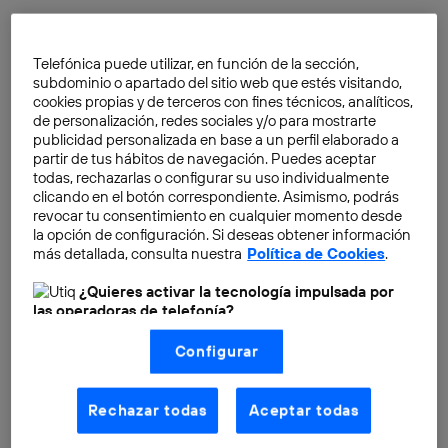
Telefónica puede utilizar, en función de la sección,
subdominio o apartado del sitio web que estés visitando,
cookies propias y de terceros con fines técnicos, analíticos,
de personalización, redes sociales y/o para mostrarte
publicidad personalizada en base a un perfil elaborado a
partir de tus hábitos de navegación. Puedes aceptar
todas, rechazarlas o configurar su uso individualmente
clicando en el botón correspondiente. Asimismo, podrás
revocar tu consentimiento en cualquier momento desde
la opción de configuración. Si deseas obtener información
más detallada, consulta nuestra
Política de Cookies
.
¿Quieres activar la tecnología impulsada por
las operadoras de telefonía?
Nosotros, Telefónica S.A., utilizamos la tecnología Utiq para
Configurar
realizar nuestras acciones de marketing digital o análisis
(como se describe en este aviso de consentimiento)
basadas en tu navegación en nuestra(s) web(s)
listadas
aquí
(solo cuando utilizas una
conexión a
Rechazar todas
Aceptar todas
Mayor ancho de banda
(1000X) en subida y
internet habilitada
, proporcionada por una de las
operadoras de telefonía participantes, y otorgas tu
bajada de datos.