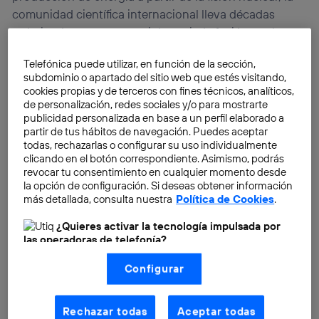
comunidad científica internacional lleva décadas
trabajando para conseguir la ansiada fusión nuclear.
La fusión nuclear es el mismo proceso que tiene lugar
Telefónica puede utilizar, en función de la sección,
en el interior del sol y que, una vez conseguida, nos
subdominio o apartado del sitio web que estés visitando,
permitiría
generar energía de una manera limpia y
cookies propias y de terceros con fines técnicos, analíticos,
barata
.
de personalización, redes sociales y/o para mostrarte
publicidad personalizada en base a un perfil elaborado a
partir de tus hábitos de navegación. Puedes aceptar
todas, rechazarlas o configurar su uso individualmente
clicando en el botón correspondiente. Asimismo, podrás
revocar tu consentimiento en cualquier momento desde
la opción de configuración. Si deseas obtener información
más detallada, consulta nuestra
Política de Cookies
.
¿Quieres activar la tecnología impulsada por
las operadoras de telefonía?
Nosotros, Telefónica S.A., utilizamos la tecnología Utiq para
Configurar
realizar nuestras acciones de marketing digital o análisis
(como se describe en este aviso de consentimiento)
basadas en tu navegación en nuestra(s) web(s)
listadas
aquí
(solo cuando utilizas una
conexión a
Rechazar todas
Aceptar todas
internet habilitada
, proporcionada por una de las