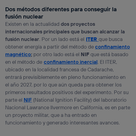
“Administrar Utiq” en la parte inferior de esta página web o
Dos métodos diferentes para conseguir la
visitando el
portal de privacidad de Utiq
(“consenthub”)
. Para más información, consulta
fusión nuclear
la
política de privacidad de Utiq
.
Existen en la actualidad
dos
proyectos
internacionales principales que buscan alcanzar la
fusión nuclear
. Por un lado está el
ITER
que busca
obtener energía a partir del método de
confinamiento
magnético
;
por otro lado está el
NIF
que está basado
en el método de
confinamiento inercial
. El ITER,
ubicado en la localidad francesa de Cadarache,
entrará previsiblemente en pleno funcionamiento en
el año 2027, por lo que aún queda para obtener los
primeros resultados positivos del experimento. Por su
parte el
NIF
(National Ignition Facility) del laboratorio
Nacional Lawrance Ilvermore en California, es en parte
un proyecto militar, que a ha entrado en
funcionamiento y generado interesantes avances.