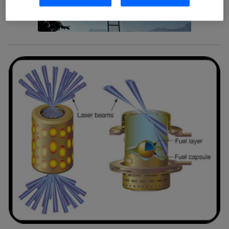
operadoras de telefonía participantes, y otorgas tu
consentimiento en cada página web).
La tecnología Utiq está diseñada con la privacidad como
prioridad ofreciéndote elección y control.
La tecnología utiliza un identificador cifrado creado por tu
operadora de telefonía
, utilizando tu dirección IP y otra
información de la cuenta de cliente de
telecomunicaciones vinculada a la conexión que utilizas
(p. ej., número de teléfono móvil).
Este identificador se asigna a la conexión de internet, por
lo que cualquier persona que conecte su dispositivo y
consienta el uso de la tecnología recibirá el mismo
identificador. Típicamente:
Si utilizas una
conexión de banda ancha
(p. ej., Wi-Fi),
el marketing o análisis se realizará en función de las
actividades de navegación de los miembros del hogar
que hayan dado su consentimiento.
Si utilizas
datos móviles
, el marketing será más
personalizado, ya que se basará únicamente en la
navegación del usuario del móvil.
Puedes gestionar los consentimientos Utiq seleccionando