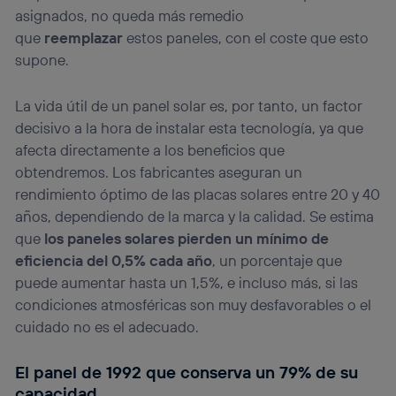
lo que cualquier persona que conecte su dispositivo y
asignados, no queda más remedio
consienta el uso de la tecnología recibirá el mismo
que
reemplazar
estos paneles, con el coste que esto
identificador. Típicamente:
supone.
Si utilizas una
conexión de banda ancha
(p. ej., Wi-Fi),
el marketing o análisis se realizará en función de las
actividades de navegación de los miembros del hogar
La vida útil de un panel solar es, por tanto, un factor
que hayan dado su consentimiento.
decisivo a la hora de instalar esta tecnología, ya que
Si utilizas
datos móviles
, el marketing será más
afecta directamente a los beneficios que
personalizado, ya que se basará únicamente en la
obtendremos. Los fabricantes aseguran un
navegación del usuario del móvil.
rendimiento óptimo de las placas solares entre 20 y 40
Puedes gestionar los consentimientos Utiq seleccionando
“Administrar Utiq” en la parte inferior de esta página web o
años, dependiendo de la marca y la calidad. Se estima
visitando el
portal de privacidad de Utiq
que
los paneles solares pierden un mínimo de
(“consenthub”)
. Para más información, consulta
eficiencia del 0,5% cada año
, un porcentaje que
la
política de privacidad de Utiq
.
puede aumentar hasta un 1,5%, e incluso más, si las
condiciones atmosféricas son muy desfavorables o el
cuidado no es el adecuado.
El panel de 1992 que conserva un 79% de su
capacidad