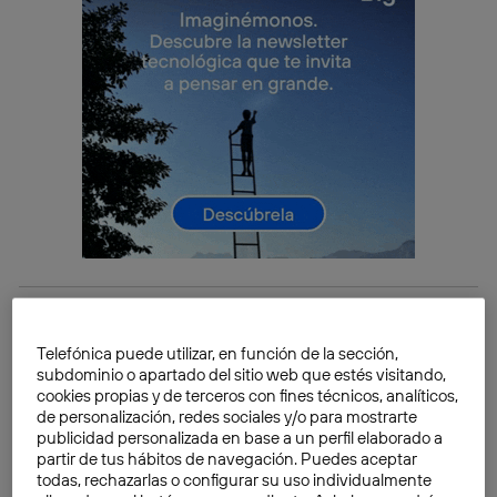
La vida útil de los paneles solares es
Telefónica puede utilizar, en función de la sección,
más alta de lo que se pensaba
subdominio o apartado del sitio web que estés visitando,
La
vida útil
de los paneles solares es una de las
cookies propias y de terceros con fines técnicos, analíticos,
de personalización, redes sociales y/o para mostrarte
cuestiones que más preocupan a los usuarios que
publicidad personalizada en base a un perfil elaborado a
deciden instalarlos. El alto precio de esta tecnología
partir de tus hábitos de navegación. Puedes aceptar
exige eficiencia, durabilidad y también un ahorro
todas, rechazarlas o configurar su uso individualmente