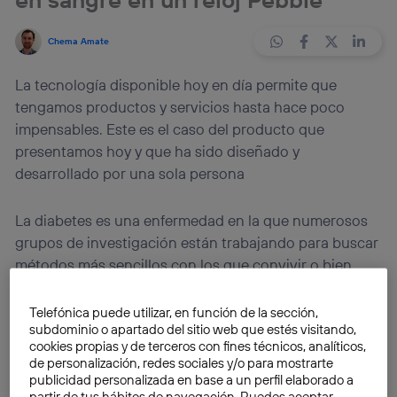
Chema Amate
La tecnología disponible hoy en día permite que
tengamos productos y servicios hasta hace poco
impensables. Este es el caso del producto que
presentamos hoy y que ha sido diseñado y
desarrollado por una sola persona
La diabetes es una enfermedad en la que numerosos
grupos de investigación están trabajando para buscar
métodos más sencillos con los que convivir o bien
encontrar una cura definitiva. Existen mejoras en el
diagnóstico temprano de la enfermedad
, servicios y
Telefónica puede utilizar, en función de la sección,
subdominio o apartado del sitio web que estés visitando,
productos pensados para la
monitorización remota
cookies propias y de terceros con fines técnicos, analíticos,
de pacientes
e incluso investigaciones con
células
de personalización, redes sociales y/o para mostrarte
madre
para que esta enfermedad se pueda erradicar
publicidad personalizada en base a un perfil elaborado a
partir de tus hábitos de navegación. Puedes aceptar