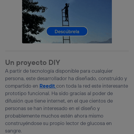
Este identificador se asigna a la conexión de internet, por
lo que cualquier persona que conecte su dispositivo y
consienta el uso de la tecnología recibirá el mismo
identificador. Típicamente:
Si utilizas una
conexión de banda ancha
(p. ej., Wi-Fi),
el marketing o análisis se realizará en función de las
actividades de navegación de los miembros del hogar
que hayan dado su consentimiento.
Si utilizas
datos móviles
, el marketing será más
Un proyecto DIY
personalizado, ya que se basará únicamente en la
navegación del usuario del móvil.
A partir de tecnología disponible para cualquier
Puedes gestionar los consentimientos Utiq seleccionando
persona, este desarrollador ha diseñado, construido y
“Administrar Utiq” en la parte inferior de esta página web o
compartido en
Reedit
con toda la red este interesante
visitando el
portal de privacidad de Utiq
prototipo funcional. Ha sido gracias al poder de
(“consenthub”)
. Para más información, consulta
la
política de privacidad de Utiq
.
difusión que tiene internet, en el que cientos de
personas se han interesado en el diseño y
probablemente muchos estén ahora mismo
construyéndose su propio lector de glucosa en
sangre.