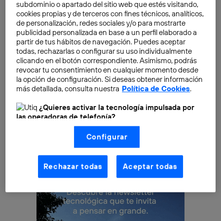
subdominio o apartado del sitio web que estés visitando,
Samsung empezó en 1938 como una empresa
cookies propias y de terceros con fines técnicos, analíticos,
distribuidora de alimentos que producían terceros,
de personalización, redes sociales y/o para mostrarte
publicidad personalizada en base a un perfil elaborado a
con excepción de los fideos, de producción propia. A
partir de tus hábitos de navegación. Puedes aceptar
lo largo de los años se ha ido expandiendo a
todas, rechazarlas o configurar su uso individualmente
diferentes sectores y hoy
el grupo Samsung
abarca
clicando en el botón correspondiente. Asimismo, podrás
revocar tu consentimiento en cualquier momento desde
alrededor de 80 compañías, diversificadas en multitud
la opción de configuración. Si deseas obtener información
de sectores y
supone el 17% del producto interior
más detallada, consulta nuestra
Política de Cookies
.
bruto de Corea del Sur
, la decimoquinta economía
¿Quieres activar la tecnología impulsada por
mundial.
las operadoras de telefonía?
Nosotros, Telefónica S.A., utilizamos la tecnología Utiq para
Configurar
realizar nuestras acciones de marketing digital o análisis
(como se describe en este aviso de consentimiento)
basadas en tu navegación en nuestra(s) web(s)
listadas
aquí
(solo cuando utilizas una
conexión a
Rechazar todas
Aceptar todas
internet habilitada
, proporcionada por una de las
operadoras de telefonía participantes, y otorgas tu
consentimiento en cada página web).
La tecnología Utiq está diseñada con la privacidad como
prioridad ofreciéndote elección y control.