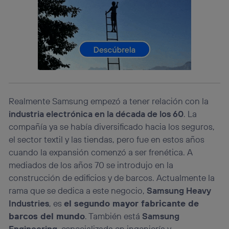
La tecnología utiliza un identificador cifrado creado por tu
operadora de telefonía
, utilizando tu dirección IP y otra
información de la cuenta de cliente de
telecomunicaciones vinculada a la conexión que utilizas
(p. ej., número de teléfono móvil).
Este identificador se asigna a la conexión de internet, por
lo que cualquier persona que conecte su dispositivo y
consienta el uso de la tecnología recibirá el mismo
identificador. Típicamente:
Si utilizas una
conexión de banda ancha
(p. ej., Wi-Fi),
Realmente Samsung empezó a tener relación con la
el marketing o análisis se realizará en función de las
industria electrónica en la década de los 60
. La
actividades de navegación de los miembros del hogar
compañía ya se había diversificado hacia los seguros,
que hayan dado su consentimiento.
el sector textil y las tiendas, pero fue en estos años
Si utilizas
datos móviles
, el marketing será más
personalizado, ya que se basará únicamente en la
cuando la expansión comenzó a ser frenética. A
navegación del usuario del móvil.
mediados de los años 70 se introdujo en la
Puedes gestionar los consentimientos Utiq seleccionando
construcción de edificios y de barcos. Actualmente la
“Administrar Utiq” en la parte inferior de esta página web o
rama que se dedica a este negocio,
Samsung Heavy
visitando el
portal de privacidad de Utiq
Industries
, es
el segundo mayor fabricante de
(“consenthub”)
. Para más información, consulta
la
política de privacidad de Utiq
.
barcos del mundo
. También está
Samsung
Engineering
, especializada en ingeniería y