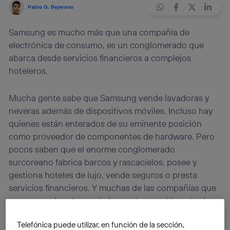
Pablo G. Bejerano
Samsung es mucho más que una compañía de
electrónica de consumo, es un conglomerado que
abarca desde servicios financieros a complejos
hoteleros.
Mucha gente sabe que Samsung vende lavadoras y
neveras además de dispositivos móviles. Incluso hay
quienes están enterados de su eminente posición
como proveedor de componentes de hardware. Pero
pocos saben que el enorme conglomerado
surcoreano fabrica barcos y rascacielos, posee y
gestiona hoteles de lujo, vende seguros o presta
servicios financieros. Y muchas de las compañías que
se ocupan de estos variados sectores están entre las
más importantes a nivel global dentro de su categoría.
Telefónica puede utilizar, en función de la sección,