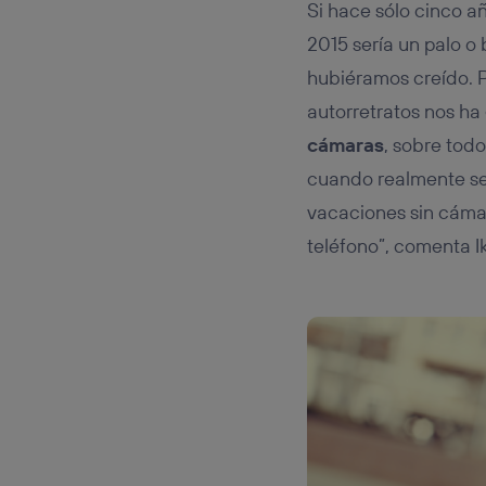
Si hace sólo cinco a
2015 sería un palo o
hubiéramos creído. P
autorretratos nos h
cámaras
, sobre tod
cuando realmente se 
vacaciones sin cámar
teléfono”, comenta I