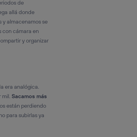
eriodos de
lega allá donde
os y almacenamos se
os con cámara en
ompartir y organizar
la era analógica.
 mil.
Sacamos más
otos están perdiendo
no para subirlas ya