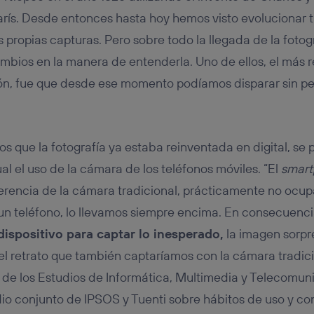
tificador se asigna a la conexión de internet, por lo que cualquier pe
u dispositivo y consienta el uso de la tecnología recibirá el mismo iden
arís. Desde entonces hasta hoy hemos visto evolucionar 
nte:
 propias capturas. Pero sobre todo la llegada de la fotogr
izas una
conexión de banda ancha
(p. ej., Wi-Fi), el marketing o análi
bios en la manera de entenderla. Uno de ellos, el más r
ará en función de las actividades de navegación de los miembros del
dado su consentimiento.
ción, fue que desde ese momento podíamos disparar sin pe
izas
datos móviles
, el marketing será más personalizado, ya que se ba
ente en la navegación del usuario del móvil.
stionar los consentimientos Utiq seleccionando “Administrar Utiq” e
de esta página web o visitando el
portal de privacidad de Utiq (“c
que la fotografía ya estaba reinventada en digital, se p
información, consulta la
política de privacidad de Utiq
.
al el uso de la cámara de los teléfonos móviles. “El
smar
iferencia de la cámara tradicional, prácticamente no ocup
un teléfono, lo llevamos siempre encima. En consecuenc
ispositivo para captar lo inesperado,
la imagen sorpr
el retrato que también captaríamos con la cámara tradicio
de los Estudios de Informática, Multimedia y Telecomun
io conjunto de IPSOS y Tuenti sobre hábitos de uso y con