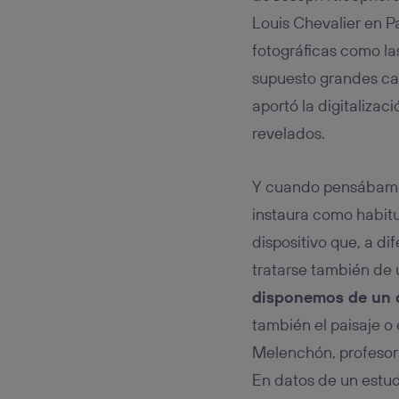
Este iden
conecte s
Louis Chevalier en P
Típicame
fotográficas como las
Si util
supuesto grandes cam
realiz
hayan 
aportó la digitaliza
Si util
revelados.
únicam
Puedes ge
inferior 
Y cuando pensábamos 
Para más 
instaura como habitu
dispositivo que, a d
tratarse también de 
disponemos de un d
también el paisaje o 
Melenchón, profesor 
En datos de un estud