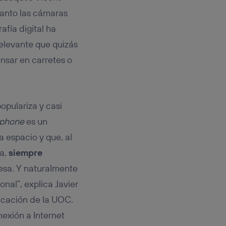
rsona que
tificador.
tanto las cámaras
afía digital ha
sis se
elevante que quizás
 hogar que
nsar en carretes o
sará
n la parte
onsenthub”)
.
opulariza y casi
tphone
es un
a espacio y que, al
ia,
siempre
esa. Y naturalmente
nal”, explica Javier
icación de la UOC.
exión a Internet