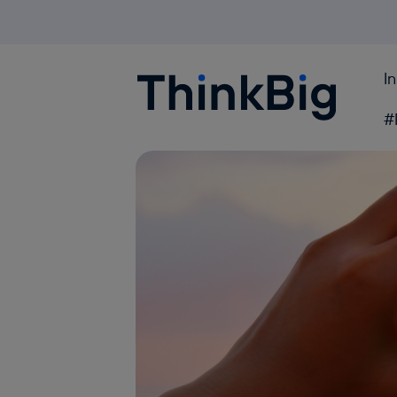
I
Blogthinkbig.com
#