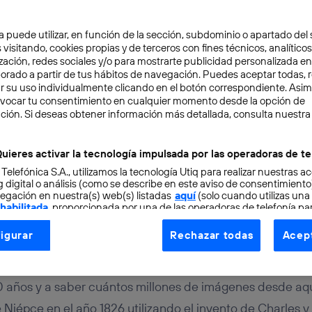
a puede utilizar, en función de la sección, subdominio o apartado del 
 visitando, cookies propias y de terceros con fines técnicos, analíticos
zación, redes sociales y/o para mostrarte publicidad personalizada e
aborado a partir de tus hábitos de navegación. Puedes aceptar todas, 
r su uso individualmente clicando en el botón correspondiente. Asi
evocar tu consentimiento en cualquier momento desde la opción de
ción. Si deseas obtener información más detallada, consulta nuestra
TAL
13 min
biado los ‘smartphones
uieres activar la tecnología impulsada por las operadoras de te
 Telefónica S.A., utilizamos la tecnología Utiq para realizar nuestras a
 fotografiar el verano?
 digital o análisis (como se describe en este aviso de consentimient
egación en nuestra(s) web(s) listadas
aquí
(solo cuando utilizas una
 habilitada
, proporcionada por una de las operadoras de telefonía par
tu consentimiento en cada página web).
igurar
Rechazar todas
Acept
ogía Utiq está diseñada con la privacidad como prioridad ofreciéndot
ntara
ogía utiliza un identificador cifrado creado por tu
operadora de tele
o tu dirección IP y otra información de la cuenta de cliente de telec
 años y a saber cuántos millones de imágenes desde aqu
 a la conexión que utilizas (p. ej., número de teléfono móvil).
Niépce en el año 1826 utilizando el invento de Charles y