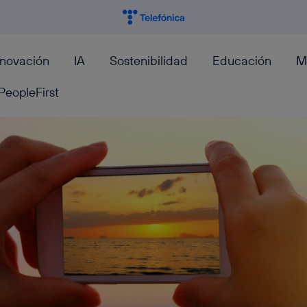
nnovación
IA
Sostenibilidad
Educación
M
PeopleFirst