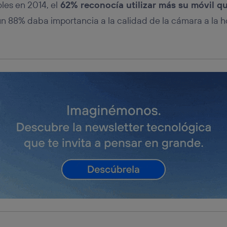
les en 2014, el
62% reconocía utilizar más su móvil q
n 88% daba importancia a la calidad de la cámara a la ho