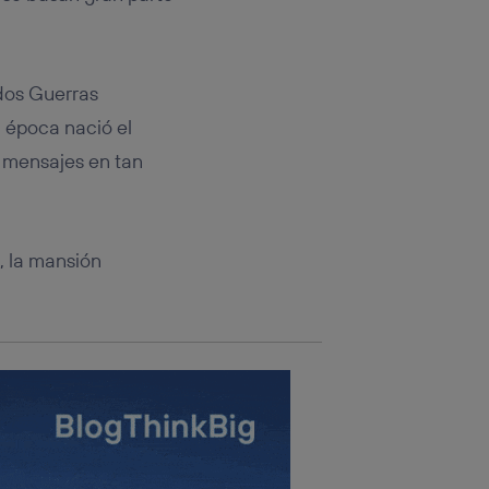
rsona que
tificador.
sis se
 dos Guerras
 hogar que
a época nació el
sará
0 mensajes en tan
n la parte
onsenthub”)
.
, la mansión