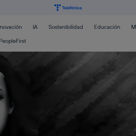
nnovación
IA
Sostenibilidad
Educación
M
PeopleFirst