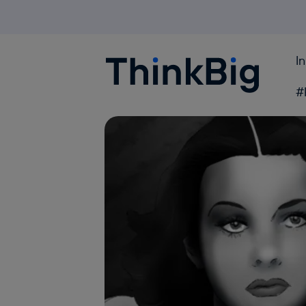
I
Blogthinkbig.com
#