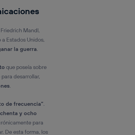
nicaciones
 Friedrich Mandl,
o a Estados Unidos,
ganar la guerra
.
to
que poseía sobre
 para desarrollar,
ones
.
to de frecuencia”
.
chenta y ocho
crónicamente para
r. De esta forma, los