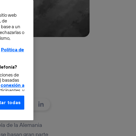
sitio web
, de
n base a un
rechazarlas o
mismo,
Política de
a que
lefonía?
cciones de
o) basadas
conexión a
ticipantes, y
ar todas
e elección y
fonía
,
omunicaciones
ía de la Alemania
 se basan gran parte