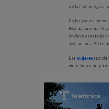
Este iden
conecte s
de las tecnologías i
Típicame
Si util
En los peores momen
realiz
hayan 
Mundiales constituy
Si util
enclave estratégico
únicam
solo un mes. Allí se
Puedes ge
inferior 
Para más 
Las
mujeres
también
victoriana albergó 