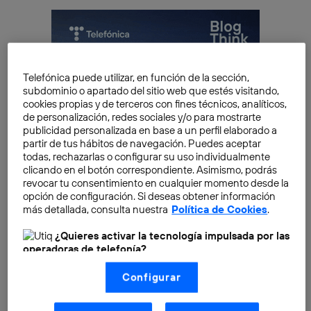
Telefónica puede utilizar, en función de la sección,
subdominio o apartado del sitio web que estés visitando,
cookies propias y de terceros con fines técnicos, analíticos,
de personalización, redes sociales y/o para mostrarte
publicidad personalizada en base a un perfil elaborado a
partir de tus hábitos de navegación. Puedes aceptar
todas, rechazarlas o configurar su uso individualmente
clicando en el botón correspondiente. Asimismo, podrás
revocar tu consentimiento en cualquier momento desde la
opción de configuración. Si deseas obtener información
más detallada, consulta nuestra
Política de Cookies
.
¿Quieres activar la tecnología impulsada por las
operadoras de telefonía?
El hidrógeno líquido se ha establecido como una
Nosotros, Telefónica S.A., utilizamos la tecnología Utiq para
solución viable y sostenible
para diversos usos.
Configurar
realizar nuestras acciones de marketing digital o análisis
(como se describe en este aviso de consentimiento)
Desde la propulsión de cohetes hasta la producción
basadas en tu navegación en nuestra(s) web(s)