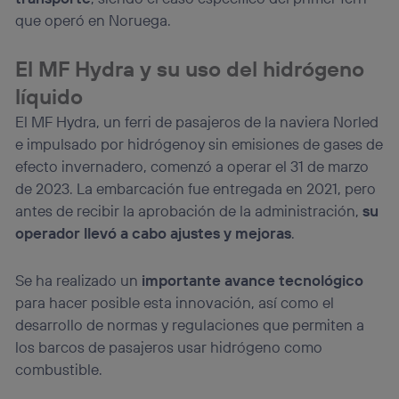
Puedes gestionar los consentimientos Utiq seleccionando
que operó en Noruega.
“Administrar Utiq” en la parte inferior de esta página web o
visitando el
portal de privacidad de Utiq
(“consenthub”)
. Para más información, consulta
El MF Hydra y su uso del hidrógeno
la
política de privacidad de Utiq
.
líquido
El MF Hydra, un ferri de pasajeros de la naviera Norled
e impulsado por hidrógenoy sin emisiones de gases de
efecto invernadero, comenzó a operar el 31 de marzo
de 2023. La embarcación fue entregada en 2021, pero
antes de recibir la aprobación de la administración,
su
operador llevó a cabo ajustes y mejoras
.
Se ha realizado un
importante avance tecnológico
para hacer posible esta innovación, así como el
desarrollo de normas y regulaciones que permiten a
los barcos de pasajeros usar hidrógeno como
combustible.