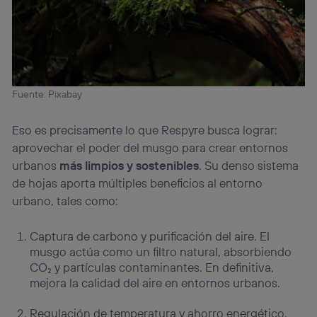
Fuente: Pixabay
Eso es precisamente lo que Respyre busca lograr:
aprovechar el poder del musgo para crear entornos
urbanos
más limpios y sostenibles
. Su denso sistema
de hojas aporta múltiples beneficios al entorno
urbano, tales como:
Captura de carbono y purificación del aire. El
musgo actúa como un filtro natural, absorbiendo
CO₂ y partículas contaminantes. En definitiva,
mejora la calidad del aire en entornos urbanos.
Regulación de temperatura y ahorro energético.