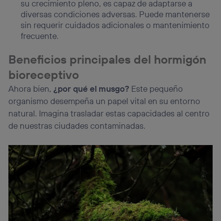
su crecimiento pleno, es capaz de adaptarse a
diversas condiciones adversas. Puede mantenerse
sin requerir cuidados adicionales o mantenimiento
frecuente.
Beneficios principales del hormigón
bioreceptivo
Ahora bien,
¿por qué el musgo?
Este pequeño
organismo desempeña un papel vital en su entorno
natural. Imagina trasladar estas capacidades al centro
de nuestras ciudades contaminadas.