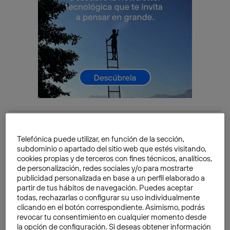
Hormigón bioreceptivo: ¿cómo
Telefónica puede utilizar, en función de la sección,
ayuda a las ciudades?
subdominio o apartado del sitio web que estés visitando,
cookies propias y de terceros con fines técnicos, analíticos,
El
hormigón
tradicional ha sido durante décadas un
de personalización, redes sociales y/o para mostrarte
pilar fundamental en el desarrollo de las ciudades. No
publicidad personalizada en base a un perfil elaborado a
obstante, su uso conlleva un
alto costo ambiental
.
partir de tus hábitos de navegación. Puedes aceptar
todas, rechazarlas o configurar su uso individualmente
Por ejemplo:
clicando en el botón correspondiente. Asimismo, podrás
revocar tu consentimiento en cualquier momento desde
la opción de configuración. Si deseas obtener información
Elevadas emisiones de carbono.