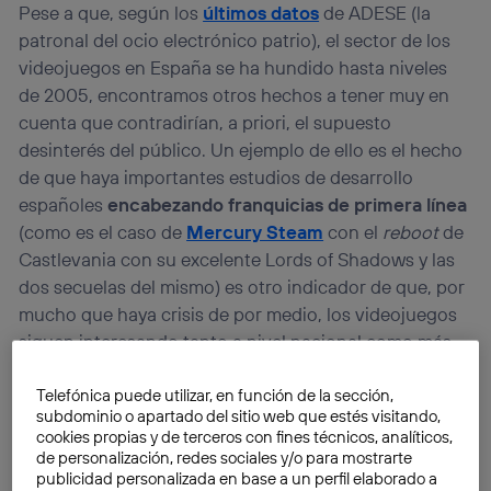
Pese a que, según los
últimos datos
de ADESE (la
patronal del ocio electrónico patrio), el sector de los
videojuegos en España se ha hundido hasta niveles
de 2005, encontramos otros hechos a tener muy en
cuenta que contradirían, a priori, el supuesto
desinterés del público. Un ejemplo de ello es el hecho
de que haya importantes estudios de desarrollo
españoles
encabezando franquicias de primera línea
(como es el caso de
Mercury Steam
con el
reboot
de
Castlevania con su excelente Lords of Shadows y las
dos secuelas del mismo) es otro indicador de que, por
mucho que haya crisis de por medio, los videojuegos
siguen interesando tanto a nivel nacional como más
allá de nuestras fronteras.
Telefónica puede utilizar, en función de la sección,
subdominio o apartado del sitio web que estés visitando,
Es, quizá, por eso mismo que la empresa
cookies propias y de terceros con fines técnicos, analíticos,
desarrolladora
Valve
ha lanzado recientemente una
de personalización, redes sociales y/o para mostrarte
publicidad personalizada en base a un perfil elaborado a
nueva iniciativa llamada Steam Pipeline, que ha de