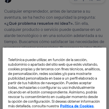
Cualquier emprendedor, antes de lanzarse a su
aventura, se ha hecho con seguridad la pregunta:
«¿Qué problema resuelve mi idea?».
Sin ella,
cualquier producto o servicio puede quedarse en un
alarde tecnológico o en una solución adelantada a su
tiempo. Buscamos cómo satisfacer las necesidades de
nuestros clientes potenciales. Buscamos la idea (feliz
o no) que nos lleve al éxito haciendo las cosas de una
forma en la que nadie antes lo había hecho. Eso es
Telefónica puede utilizar, en función de la sección,
subdominio o apartado del sitio web que estés visitando,
innovar.
cookies propias y de terceros con fines técnicos, analíticos,
de personalización, redes sociales y/o para mostrarte
publicidad personalizada en base a un perfil elaborado a
El pensamiento lateral para llegar a esa idea que nos
partir de tus hábitos de navegación. Puedes aceptar
hará destacar por encima del resto se basa en
todas, rechazarlas o configurar su uso individualmente
aprovechar aquello en lo que han innovado los demás
clicando en el botón correspondiente. Asimismo, podrás
para innovar uno mismo. Esta es una lección cuyo
revocar tu consentimiento en cualquier momento desde
la opción de configuración. Si deseas obtener información
paradigma, según mi humilde opinión, es
Levi
más detallada, consulta nuestra
Política de Cookies
.