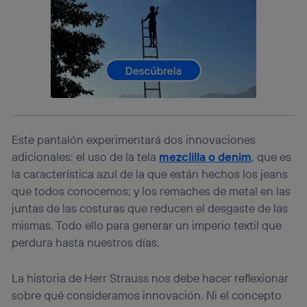
Si utilizas una
conexión de banda ancha
(p. ej., Wi-Fi),
el marketing o análisis se realizará en función de las
actividades de navegación de los miembros del hogar
que hayan dado su consentimiento.
Si utilizas
datos móviles
, el marketing será más
personalizado, ya que se basará únicamente en la
navegación del usuario del móvil.
Puedes gestionar los consentimientos Utiq seleccionando
“Administrar Utiq” en la parte inferior de esta página web o
visitando el
portal de privacidad de Utiq
Este pantalón experimentará dos innovaciones
(“consenthub”)
. Para más información, consulta
la
política de privacidad de Utiq
.
adicionales: el uso de la tela
mezclilla o
denim
, que es
la característica azul de la que están hechos los jeans
que todos conocemos; y los remaches de metal en las
juntas de las costuras que reducen el desgaste de las
mismas. Todo ello para generar un imperio textil que
perdura hasta nuestros días.
La historia de Herr Strauss nos debe hacer reflexionar
sobre qué consideramos innovación. Ni el concepto