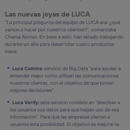
Si utilizas una
conexión de banda ancha
(p. ej., Wi-Fi),
Las nuevas joyas de LUCA
el marketing o análisis se realizará en función de las
actividades de navegación de los miembros del hogar
“La principal pregunta del equipo de LUCA era: ¿qué
que hayan dado su consentimiento.
vamos a hacer por nuestros clientes?”, comentaba
Si utilizas
datos móviles
, el marketing será más
Chema Alonso. En base a esto, han estado trabajando
personalizado, ya que se basará únicamente en la
navegación del usuario del móvil.
durante un año para desarrollar cuatro productos
Puedes gestionar los consentimientos Utiq seleccionando
clave:
“Administrar Utiq” en la parte inferior de esta página web o
visitando el
portal de privacidad de Utiq
(“consenthub”)
. Para más información, consulta
Luca Comms
: servicio de Big Data “para ayudar a
la
política de privacidad de Utiq
.
entender mejor como utilizan las comunicaciones
nuestros clientes, con el objetivo de que tomen
mejores decisiones”.
Luca Verify:
este servicio consiste en “devolver a
los usuarios sus datos para que hagan uso de esa
información”. Para que las empresas oferten a
usuarios esta posibilidad. El objetivo es mejorar la