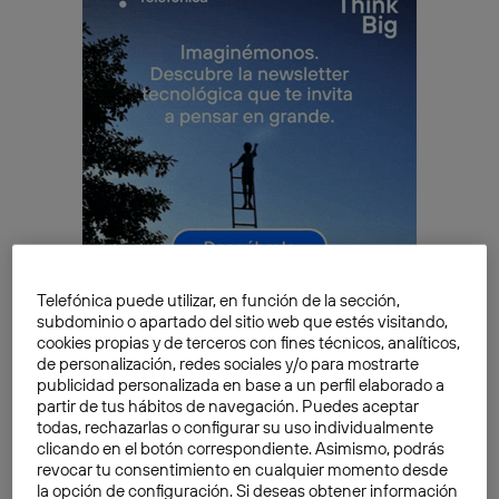
Telefónica puede utilizar, en función de la sección,
subdominio o apartado del sitio web que estés visitando,
cookies propias y de terceros con fines técnicos, analíticos,
de personalización, redes sociales y/o para mostrarte
publicidad personalizada en base a un perfil elaborado a
Los datos y la analítica predictiva, el
partir de tus hábitos de navegación. Puedes aceptar
corazón de una empresa
todas, rechazarlas o configurar su uso individualmente
clicando en el botón correspondiente. Asimismo, podrás
La primera edición del
Big Data Innovation Day
, bajo
revocar tu consentimiento en cualquier momento desde
el lema ‘Big in Data’, reunió a empresas y
la opción de configuración. Si deseas obtener información