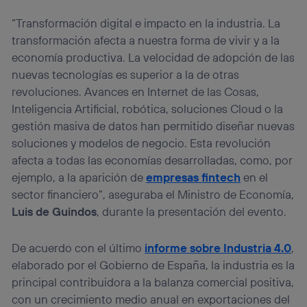
que hayan dado su consentimiento.
“Transformación digital e impacto en la industria. La
Si utilizas
datos móviles
, el marketing será más
transformación afecta a nuestra forma de vivir y a la
personalizado, ya que se basará únicamente en la
navegación del usuario del móvil.
economía productiva. La velocidad de adopción de las
nuevas tecnologías es superior a la de otras
Puedes gestionar los consentimientos Utiq seleccionando
“Administrar Utiq” en la parte inferior de esta página web o
revoluciones. Avances en Internet de las Cosas,
visitando el
portal de privacidad de Utiq
Inteligencia Artificial, robótica, soluciones Cloud o la
(“consenthub”)
. Para más información, consulta
gestión masiva de datos han permitido diseñar nuevas
la
política de privacidad de Utiq
.
soluciones y modelos de negocio. Esta revolución
afecta a todas las economías desarrolladas, como, por
ejemplo, a la aparición de
empresas fintech
en el
sector financiero”, aseguraba el Ministro de Economía,
Luis de Guindos
, durante la presentación del evento.
De acuerdo con el último
informe sobre Industria 4.0
,
elaborado por el Gobierno de España, la industria es la
principal contribuidora a la balanza comercial positiva,
con un crecimiento medio anual en exportaciones del