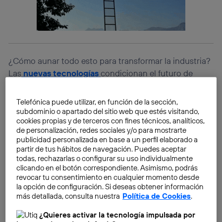
¿Cómo aunar todo esto para transformar la industria?
Las
nuevas tecnologías
condicionan el futuro de
nuestra economía y están cambiando los supuestos
de la lógica empresarial. ¿Cómo? Imagina la
Telefónica puede utilizar, en función de la sección,
posibilidad de recrear una planta de producción de
subdominio o apartado del sitio web que estés visitando,
cookies propias y de terceros con fines técnicos, analíticos,
automoción de forma instantánea gracias a un
de personalización, redes sociales y/o para mostrarte
“gemelo digital”. Sin duda, el elemento diferenciador
publicidad personalizada en base a un perfil elaborado a
para impulsar el desarrollo empresarial y aumentar el
partir de tus hábitos de navegación. Puedes aceptar
todas, rechazarlas o configurar su uso individualmente
PIB nacional es la digitalización.
clicando en el botón correspondiente. Asimismo, podrás
revocar tu consentimiento en cualquier momento desde
En este marco,
se ha celebrado el primer Congreso
la opción de configuración. Si deseas obtener información
más detallada, consulta nuestra
Política de Cookies
.
dedicado a debatir sobre los avances y
oportunidades de la Industria 4.0, y en el que estuvo
¿Quieres activar la tecnología impulsada por