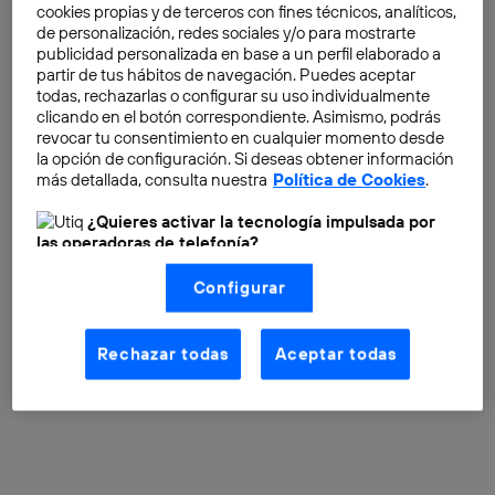
cookies propias y de terceros con fines técnicos, analíticos,
de personalización, redes sociales y/o para mostrarte
Predecir el futuro con hechos
publicidad personalizada en base a un perfil elaborado a
pasados
partir de tus hábitos de navegación. Puedes aceptar
todas, rechazarlas o configurar su uso individualmente
Miguel A. Perez
clicando en el botón correspondiente. Asimismo, podrás
revocar tu consentimiento en cualquier momento desde
SkyPhrase, el buscador
la opción de configuración. Si deseas obtener información
semántico que entiende lo
más detallada, consulta nuestra
Política de Cookies
.
que dices
¿Quieres activar la tecnología impulsada por
Angela Bernardo
las operadoras de telefonía?
Nosotros, Telefónica S.A., utilizamos la tecnología Utiq para
Configurar
realizar nuestras acciones de marketing digital o análisis
(como se describe en este aviso de consentimiento)
basadas en tu navegación en nuestra(s) web(s)
listadas
aquí
(solo cuando utilizas una
conexión a
Rechazar todas
Aceptar todas
internet habilitada
, proporcionada por una de las
←
18
operadoras de telefonía participantes, y otorgas tu
consentimiento en cada página web).
La tecnología Utiq está diseñada con la privacidad como
prioridad ofreciéndote elección y control.
La tecnología utiliza un identificador cifrado creado por tu