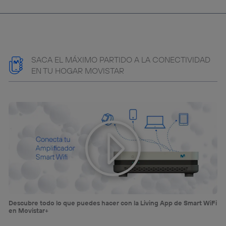
operadora de telefonía
, utilizando tu dirección IP y otra
información de la cuenta de cliente de
telecomunicaciones vinculada a la conexión que utilizas
(p. ej., número de teléfono móvil).
Este identificador se asigna a la conexión de internet, por
lo que cualquier persona que conecte su dispositivo y
SACA EL MÁXIMO PARTIDO A LA CONECTIVIDAD
consienta el uso de la tecnología recibirá el mismo
EN TU HOGAR MOVISTAR
identificador. Típicamente:
Si utilizas una
conexión de banda ancha
(p. ej., Wi-Fi),
el marketing o análisis se realizará en función de las
actividades de navegación de los miembros del hogar
que hayan dado su consentimiento.
Si utilizas
datos móviles
, el marketing será más
personalizado, ya que se basará únicamente en la
navegación del usuario del móvil.
Puedes gestionar los consentimientos Utiq seleccionando
“Administrar Utiq” en la parte inferior de esta página web o
visitando el
portal de privacidad de Utiq
(“consenthub”)
. Para más información, consulta
la
política de privacidad de Utiq
.
Descubre todo lo que puedes hacer con la Living App de Smart WiFi
en Movistar+