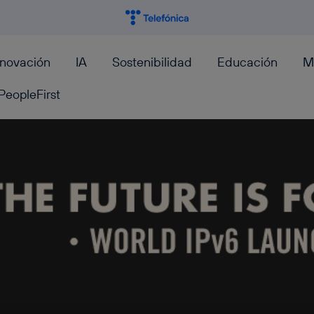
nnovación
IA
Sostenibilidad
Educación
M
PeopleFirst