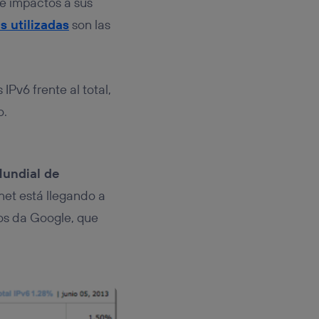
e impactos a sus
s utilizadas
son las
IPv6 frente al total,
o.
undial de
net está llegando a
nos da Google, que