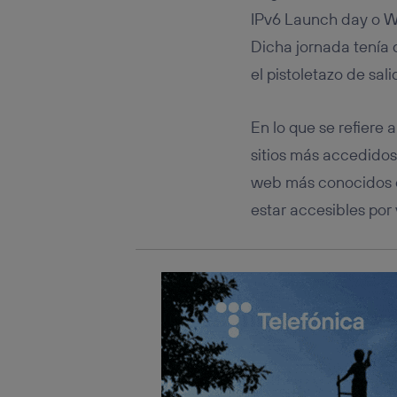
Este iden
IPv6 Launch day o W6
conecte s
Típicame
Dicha jornada tenía d
Si util
el pistoletazo de sal
realiz
hayan 
Si util
En lo que se refiere 
únicam
sitios más accedidos
Puedes ge
inferior 
web más conocidos
Para más 
estar accesibles por 