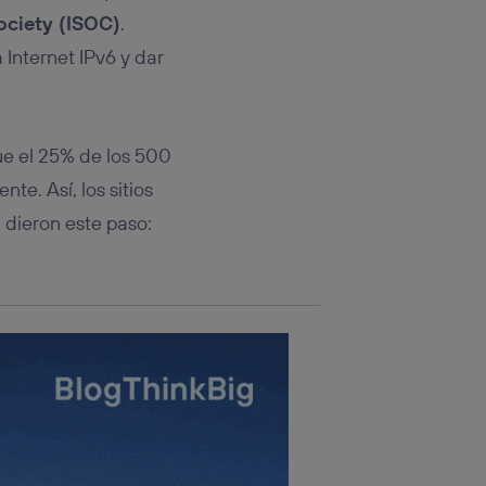
rsona que
ociety (ISOC)
.
tificador.
 Internet IPv6 y dar
sis se
 hogar que
sará
que el 25% de los 500
e. Así, los sitios
n la parte
onsenthub”)
.
a
dieron este paso: