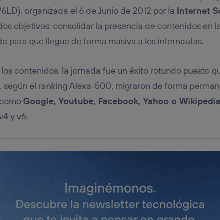
tificador se asigna a la conexión de internet, por lo que cualquier pe
LD), organizada el 6 de Junio de 2012 por la
Internet S
u dispositivo y consienta el uso de la tecnología recibirá el mismo iden
nte:
os objetivos: consolidar la presencia de contenidos en la
izas una
conexión de banda ancha
(p. ej., Wi-Fi), el marketing o análi
ida para que llegue de forma masiva a los internautas.
ará en función de las actividades de navegación de los miembros del
dado su consentimiento.
izas
datos móviles
, el marketing será más personalizado, ya que se ba
a los contenidos, la jornada fue un éxito rotundo puesto 
ente en la navegación del usuario del móvil.
, según el ranking Alexa-500, migraron de forma permanent
stionar los consentimientos Utiq seleccionando “Administrar Utiq” e
de esta página web o visitando el
portal de privacidad de Utiq (“c
 como
Google, Youtube, Facebook, Yahoo o Wikipedi
información, consulta la
política de privacidad de Utiq
.
v4 y v6.