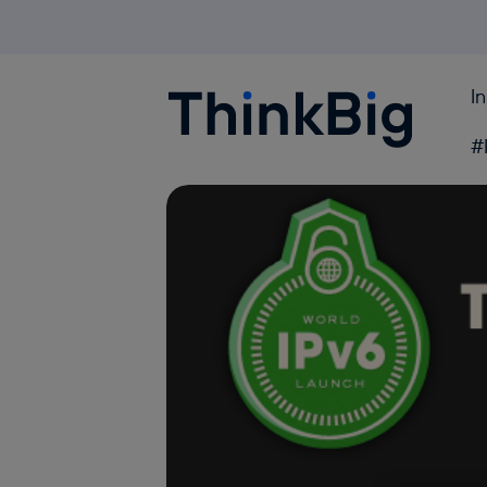
I
Blogthinkbig.com
#