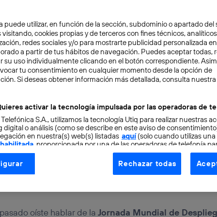
a puede utilizar, en función de la sección, subdominio o apartado del 
 visitando, cookies propias y de terceros con fines técnicos, analíticos
ERNET
7 min
zación, redes sociales y/o para mostrarte publicidad personalizada e
aborado a partir de tus hábitos de navegación. Puedes aceptar todas, 
efónica lidera el despli
r su uso individualmente clicando en el botón correspondiente. Asi
evocar tu consentimiento en cualquier momento desde la opción de
érica
ción. Si deseas obtener información más detallada, consulta nuestra
uieres activar la tecnología impulsada por las operadoras de te
 Telefónica S.A., utilizamos la tecnología Utiq para realizar nuestras a
o
 digital o análisis (como se describe en este aviso de consentimient
egación en nuestra(s) web(s) listadas
aquí
(solo cuando utilizas una
 habilitada
, proporcionada por una de las operadoras de telefonía par
tu consentimiento en cada página web).
res hemos explicado qué es IPv6 y cómo se está implantan
igurar
Rechazar todas
Acept
ogía Utiq está diseñada con la privacidad como prioridad ofreciéndot
a los usuarios en Latinoamérica, lo que favorecerá la inn
ogía utiliza un identificador cifrado creado por tu
operadora de tele
o tu dirección IP y otra información de la cuenta de cliente de telec
 a la conexión que utilizas (p. ej., número de teléfono móvil).
pasado oíste hablar de la
Jornada Mundial de Desplieg