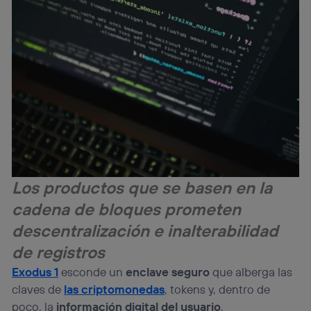
Los productos que se basen en la
cadena de bloques prometen
descentralización e inalterabilidad
de registros
Exodus 1
esconde un
enclave seguro
que alberga las
claves de
las criptomonedas
, tokens y, dentro de
poco, la
información digital del usuario
.