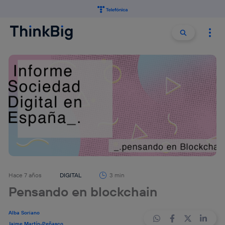
Buscar:
Buscar
Hace 7 años
DIGITAL
3 min
Pensando en blockchain
Alba Soriano
Jaime Martín-Peñasco