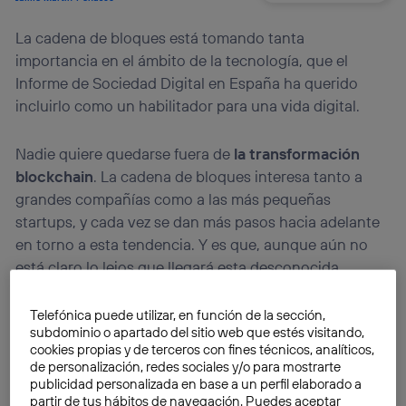
La cadena de bloques está tomando tanta
importancia en el ámbito de la tecnología, que el
Informe de Sociedad Digital en España ha querido
incluirlo como un habilitador para una vida digital.
Nadie quiere quedarse fuera de
la transformación
blockchain
. La cadena de bloques interesa tanto a
grandes compañías como a las más pequeñas
startups, y cada vez se dan más pasos hacia adelante
en torno a esta tendencia. Y es que, aunque aún no
está claro lo lejos que llegará esta desconocida
tecnología,
ya se ha integrado en más ámbitos de los
que crees.
El
Informe de Sociedad Digital
ha
Telefónica puede utilizar, en función de la sección,
subdominio o apartado del sitio web que estés visitando,
analizado
el presente y futuro del blockchain
. Cada
cookies propias y de terceros con fines técnicos, analíticos,
vez es más interesante comprender qué opciones nos
de personalización, redes sociales y/o para mostrarte
ofrece la cadena de bloques. Múltiples acuerdos y
publicidad personalizada en base a un perfil elaborado a
partir de tus hábitos de navegación. Puedes aceptar
consorcios están intentando impulsar la que promete