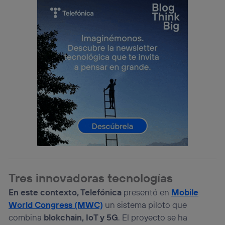
Este identificador se asigna a la conexión de internet, por
lo que cualquier persona que conecte su dispositivo y
consienta el uso de la tecnología recibirá el mismo
identificador. Típicamente:
Si utilizas una
conexión de banda ancha
(p. ej., Wi-Fi),
el marketing o análisis se realizará en función de las
actividades de navegación de los miembros del hogar
que hayan dado su consentimiento.
Si utilizas
datos móviles
, el marketing será más
personalizado, ya que se basará únicamente en la
navegación del usuario del móvil.
Puedes gestionar los consentimientos Utiq seleccionando
“Administrar Utiq” en la parte inferior de esta página web o
visitando el
portal de privacidad de Utiq
(“consenthub”)
. Para más información, consulta
la
política de privacidad de Utiq
.
Tres innovadoras tecnologías
En este contexto, Telefónica
presentó en
Mobile
World Congress (MWC)
un sistema piloto que
combina
blokchain, IoT y 5G
. El proyecto se ha