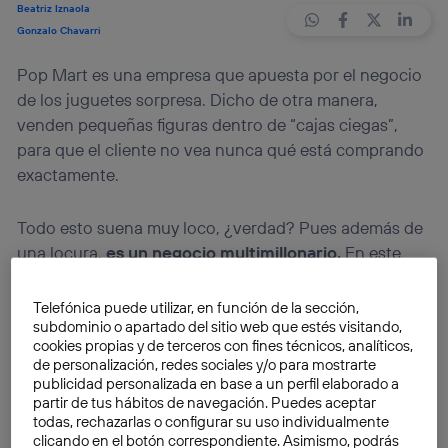
Beatriz Iznaola
Gonzalo Chavarri
Pop Mart es una empresa que apuesta por el negocio
de los juguetes sorpresa. Dicho de otra manera,
venden pequeñas figuras dentro de “cajas ciegas”,
para que el cliente no vea nunca qué está comprando
exactamente.
Todo esto suena muy loco, ¿verdad? Pues además de
una locura,
es un negocio multimillonario.
En este
post te contamos cómo lo han conseguido.
Telefónica puede utilizar, en función de la sección,
subdominio o apartado del sitio web que estés visitando,
¿Recordáis la ilusión que hacía abrir un huevo Kinder?
cookies propias y de terceros con fines técnicos, analíticos,
Esto sería algo parecido, pero sin chocolate. Su
de personalización, redes sociales y/o para mostrarte
fundador, Wang Ning, tiene 33 años y afirma que
los
publicidad personalizada en base a un perfil elaborado a
partir de tus hábitos de navegación. Puedes aceptar
juguetes sorpresa son la tendencia entre los más
todas, rechazarlas o configurar su uso individualmente
jóvenes
, no ya entre los niños, sino entre la
clicando en el botón correspondiente. Asimismo, podrás