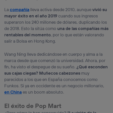
consienta el uso de la tecnología recibirá el mismo
identificador. Típicamente:
La
compañía
lleva activa desde 2010, aunque
vivió su
mayor éxito en el año 2019
cuando sus ingresos
Si utilizas una
conexión de banda ancha
(p. ej., Wi-Fi),
el marketing o análisis se realizará en función de las
superaron los 240 millones de dólares, duplicando los
actividades de navegación de los miembros del hogar
de 2018. Esto la sitúa como
una de las compañías más
que hayan dado su consentimiento.
rentables del momento
, por lo que están valorando
Si utilizas
datos móviles
, el marketing será más
salir a Bolsa en Hong Kong.
personalizado, ya que se basará únicamente en la
navegación del usuario del móvil.
Puedes gestionar los consentimientos Utiq seleccionando
Wang Ning lleva dedicándose en cuerpo y alma a la
“Administrar Utiq” en la parte inferior de esta página web o
marca desde que comenzó la universidad. Ahora, por
visitando el
portal de privacidad de Utiq
fin, ha visto el despegue de su sueño.
¿Qué esconden
(“consenthub”)
. Para más información, consulta
la
política de privacidad de Utiq
.
sus cajas ciegas? Muñecos cabezones
muy
parecidos a los que en España conocemos como
Funkos. Si ya en occidente es un negocio millonario,
en China
es un boom absoluto.
El éxito de Pop Mart
¿Pero cómo lo han conseguido?
“La visión de la