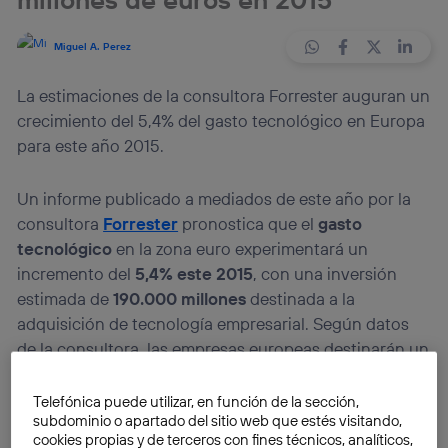
Miguel A. Perez
La estimaciones de la consultora Forrester auguran un
crecimiento del 5,4% del gasto tecnológico en Europa
para este año 2015.
Un informe publicado a mediados de este año por la
consultora
Forrester
pronostica que el
gasto
tecnológico
en la zona euro experimentará un
incremento del
5,4% este 2015
, con una inversión
estimada de
190.000 millones
destinada a la
adquisición de tecnología empresarial. Según datos
de la consultora, las empresas europeas destinarán un
28% del total
de su presupuesto anual en compras
tecnológicas para garantizar la viabilidad de la
Telefónica puede utilizar, en función de la sección,
subdominio o apartado del sitio web que estés visitando,
empresa, mejorar su
competitividad
en el mercado y
cookies propias y de terceros con fines técnicos, analíticos,