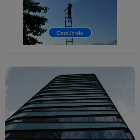
información de la cuenta de cliente de
telecomunicaciones vinculada a la conexión que utilizas
(p. ej., número de teléfono móvil).
Este identificador se asigna a la conexión de internet, por
lo que cualquier persona que conecte su dispositivo y
consienta el uso de la tecnología recibirá el mismo
identificador. Típicamente:
Si utilizas una
conexión de banda ancha
(p. ej., Wi-Fi),
el marketing o análisis se realizará en función de las
actividades de navegación de los miembros del hogar
que hayan dado su consentimiento.
Si utilizas
datos móviles
, el marketing será más
personalizado, ya que se basará únicamente en la
navegación del usuario del móvil.
Puedes gestionar los consentimientos Utiq seleccionando
“Administrar Utiq” en la parte inferior de esta página web o
visitando el
portal de privacidad de Utiq
(“consenthub”)
. Para más información, consulta
la
política de privacidad de Utiq
.