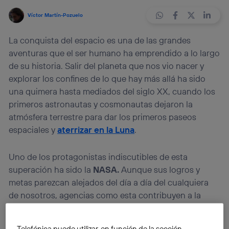
Víctor Martín-Pozuelo
La conquista del espacio es una de las grandes
aventuras que el ser humano ha emprendido a lo largo
de su historia. Salir del planeta que nos vio nacer y
explorar los confines de lo que hay más allá ha sido
una quimera hasta mediados del siglo XX, cuando los
primeros astronautas y cosmonautas dejaron la
atmósfera terrestre para dar los primeros paseos
espaciales y
aterrizar en la Luna
.
Uno de los protagonistas indiscutibles de esta
superación ha sido la
NASA.
Aunque sus logros y
metas parezcan alejados del día a día del cualquiera
de nosotros, agencias como esta contribuyen a la
sociedad de muchas más maneras de las que puede
parecer en un primer momento. Lo hace con su
Telefónica puede utilizar, en función de la sección,