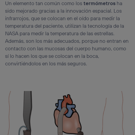
Un elemento tan común como los
termómetros
ha
La tecnología utiliza un identificador cifrado creado por tu
operadora de telefonía
, utilizando tu dirección IP y otra
sido mejorado gracias a la innovación espacial. Los
información de la cuenta de cliente de
infrarrojos, que se colocan en el oído para medir la
telecomunicaciones vinculada a la conexión que utilizas
temperatura del paciente, utilizan la tecnología de la
(p. ej., número de teléfono móvil).
NASA para medir la temperatura de las estrellas.
Este identificador se asigna a la conexión de internet, por
Además, son los más adecuados, porque no entran en
lo que cualquier persona que conecte su dispositivo y
consienta el uso de la tecnología recibirá el mismo
contacto con las mucosas del cuerpo humano, como
identificador. Típicamente:
sí lo hacen los que se colocan en la boca,
Si utilizas una
conexión de banda ancha
(p. ej., Wi-Fi),
convirtiéndolos en los más seguros.
el marketing o análisis se realizará en función de las
actividades de navegación de los miembros del hogar
que hayan dado su consentimiento.
Si utilizas
datos móviles
, el marketing será más
personalizado, ya que se basará únicamente en la
navegación del usuario del móvil.
Puedes gestionar los consentimientos Utiq seleccionando
“Administrar Utiq” en la parte inferior de esta página web o
visitando el
portal de privacidad de Utiq
(“consenthub”)
. Para más información, consulta
la
política de privacidad de Utiq
.