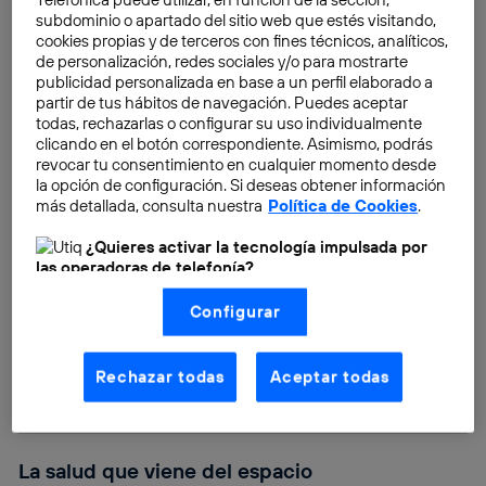
desarrollo tecnológico e
innovación
.
subdominio o apartado del sitio web que estés visitando,
cookies propias y de terceros con fines técnicos, analíticos,
de personalización, redes sociales y/o para mostrarte
publicidad personalizada en base a un perfil elaborado a
partir de tus hábitos de navegación. Puedes aceptar
todas, rechazarlas o configurar su uso individualmente
clicando en el botón correspondiente. Asimismo, podrás
revocar tu consentimiento en cualquier momento desde
la opción de configuración. Si deseas obtener información
más detallada, consulta nuestra
Política de Cookies
.
¿Quieres activar la tecnología impulsada por
las operadoras de telefonía?
Nosotros, Telefónica S.A., utilizamos la tecnología Utiq para
Configurar
realizar nuestras acciones de marketing digital o análisis
(como se describe en este aviso de consentimiento)
basadas en tu navegación en nuestra(s) web(s)
listadas
aquí
(solo cuando utilizas una
conexión a
Rechazar todas
Aceptar todas
internet habilitada
, proporcionada por una de las
operadoras de telefonía participantes, y otorgas tu
consentimiento en cada página web).
La tecnología Utiq está diseñada con la privacidad como
La salud que viene del espacio
prioridad ofreciéndote elección y control.