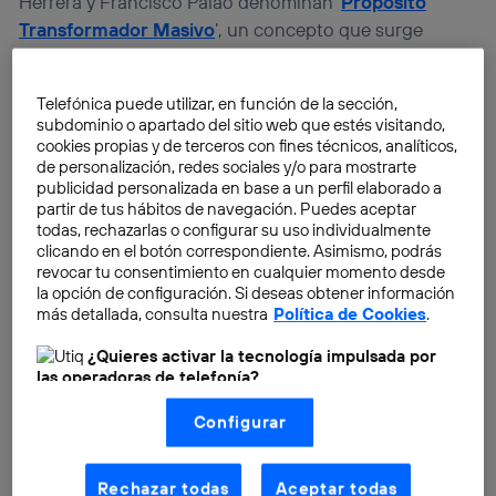
Herrera y Francisco Palao denominan ‘
Propósito
Transformador Masivo
’, un concepto que surge
precisamente de las organizaciones exponenciales.
Telefónica puede utilizar, en función de la sección,
El propósito así definido tiene que ver con ellas
subdominio o apartado del sitio web que estés visitando,
mismas, pero también con los demás. “
Cuando una
cookies propias y de terceros con fines técnicos, analíticos,
de personalización, redes sociales y/o para mostrarte
persona define un propósito, no debería pensar
publicidad personalizada en base a un perfil elaborado a
solamente en ella
, sino en cómo se imagina un
partir de tus hábitos de navegación. Puedes aceptar
mundo mejor en el futuro y qué contribución concreta
todas, rechazarlas o configurar su uso individualmente
clicando en el botón correspondiente. Asimismo, podrás
le gustaría realizar en este”, escriben estos dos
revocar tu consentimiento en cualquier momento desde
autores en su libro.
la opción de configuración. Si deseas obtener información
más detallada, consulta nuestra
Política de Cookies
.
Porque tu Propósito Transformador Masivo, si lo
¿Quieres activar la tecnología impulsada por
conoces, es altamente aspiracional, te permite poner
las operadoras de telefonía?
foco y te mueve a la acción. Es lo que ha dirigido los
Nosotros, Telefónica S.A., utilizamos la tecnología Utiq para
pasos de personas tan dispares como
Greta
Configurar
realizar nuestras acciones de marketing digital o análisis
(como se describe en este aviso de consentimiento)
Thunberg, el Dalai Lama o Steve Jobs
. Sin él, vas por
basadas en tu navegación en nuestra(s) web(s)
la vida pegando tiros al aire, esperando que alguien
listadas
aquí
(solo cuando utilizas una
conexión a
Rechazar todas
Aceptar todas