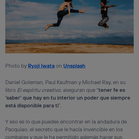
“Administrar Utiq” en la parte inferior de esta página web o
visitando el
portal de privacidad de Utiq
(“consenthub”)
. Para más información, consulta
la
política de privacidad de Utiq
.
Photo by
Ryoji Iwata
on
Unsplash
Daniel Goleman, Paul Kaufman y Michael Ray, en su
libro
El espíritu creativo
, aseguran que “
tener fe es
‘saber’ que hay en tu interior un poder que siempre
está disponible para ti
”.
Y eso es lo que puedes encontrar en la andadura de
Pacquiao, el secreto que le hacía invencible en los
combates y que le ha permitido además hacer sus