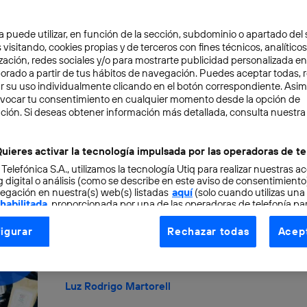
propósitos de Año Nuevo
a puede utilizar, en función de la sección, subdominio o apartado del 
CONOCIMIENTO
ENTREPRENEURS
 visitando, cookies propias y de terceros con fines técnicos, analíticos
Con la llegada del nuevo año, he observado qu
zación, redes sociales y/o para mostrarte publicidad personalizada e
aborado a partir de tus hábitos de navegación. Puedes aceptar todas, 
desterrado el concepto de propósitos de Año N
r su uso individualmente clicando en el botón correspondiente. Asi
Luz Rodrigo Martorell
evocar tu consentimiento en cualquier momento desde la opción de
ción. Si deseas obtener información más detallada, consulta nuestra
uieres activar la tecnología impulsada por las operadoras de te
 Telefónica S.A., utilizamos la tecnología Utiq para realizar nuestras a
Cómo superar la depresión p
 digital o análisis (como se describe en este aviso de consentimient
egación en nuestra(s) web(s) listadas
aquí
(solo cuando utilizas una
 habilitada
, proporcionada por una de las operadoras de telefonía par
CONOCIMIENTO
tu consentimiento en cada página web).
igurar
Acabas de regresar de tu merecido descanso v
Rechazar todas
Acept
ogía Utiq está diseñada con la privacidad como prioridad ofreciéndot
nunca te hubieras ido. Sientes irritabilidad, dif
para...
ogía utiliza un identificador cifrado creado por tu
operadora de tele
o tu dirección IP y otra información de la cuenta de cliente de telec
Luz Rodrigo Martorell
 a la conexión que utilizas (p. ej., número de teléfono móvil).