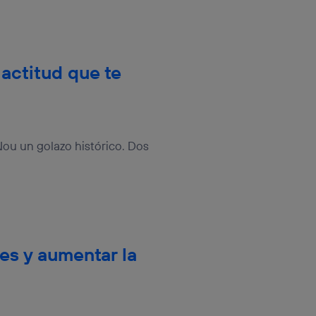
rsona que
tificador.
sis se
 hogar que
 actitud que te
sará
n la parte
onsenthub”)
.
Nou un golazo histórico. Dos
es y aumentar la