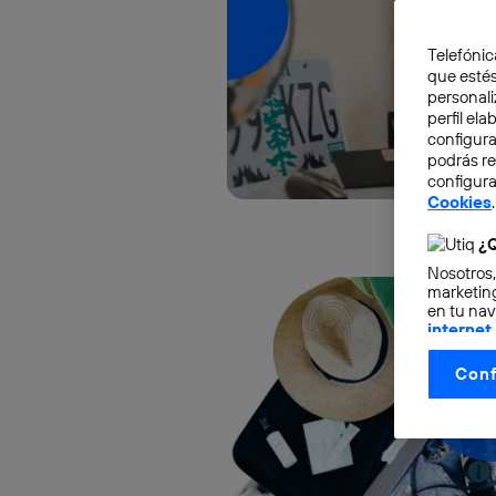
Telefónic
que estés
personali
perfil el
configura
podrás r
configura
Cookies
.
¿Q
Nosotros,
marketing
en tu nav
internet
otorgas 
Conf
La tecnol
control.
La tecnol
utilizand
vinculada