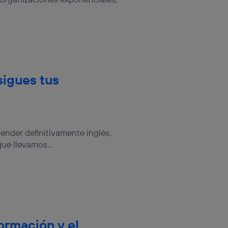
sigues tus
nder definitivamente inglés,
que llevamos...
ormación y el