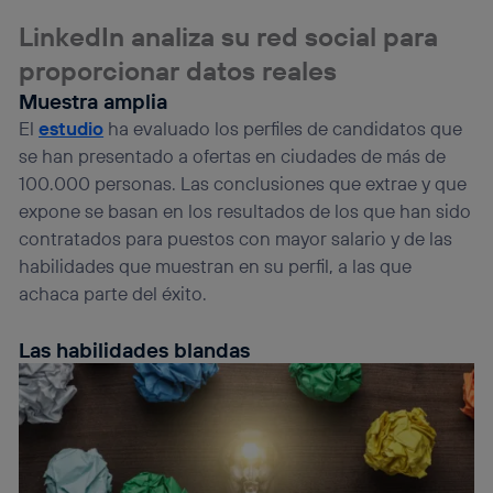
información de la cuenta de cliente de
telecomunicaciones vinculada a la conexión que utilizas
LinkedIn analiza su red social para
(p. ej., número de teléfono móvil).
proporcionar datos reales
Este identificador se asigna a la conexión de internet, por
lo que cualquier persona que conecte su dispositivo y
Muestra amplia
consienta el uso de la tecnología recibirá el mismo
El
estudio
ha evaluado los perfiles de candidatos que
identificador. Típicamente:
se han presentado a ofertas en ciudades de más de
Si utilizas una
conexión de banda ancha
(p. ej., Wi-Fi),
100.000 personas. Las conclusiones que extrae y que
el marketing o análisis se realizará en función de las
actividades de navegación de los miembros del hogar
expone se basan en los resultados de los que han sido
que hayan dado su consentimiento.
contratados para puestos con mayor salario y de las
Si utilizas
datos móviles
, el marketing será más
habilidades que muestran en su perfil, a las que
personalizado, ya que se basará únicamente en la
achaca parte del éxito.
navegación del usuario del móvil.
Puedes gestionar los consentimientos Utiq seleccionando
Las habilidades blandas
“Administrar Utiq” en la parte inferior de esta página web o
visitando el
portal de privacidad de Utiq
(“consenthub”)
. Para más información, consulta
la
política de privacidad de Utiq
.