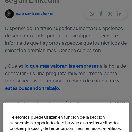
Javier Menéndez Sánchez
Disponer de un título superior aumenta tus opciones
de ser contratado, pero una investigación reciente
informa de que hay otros aspectos que los técnicos de
selección premian más. Conoce cuáles son.
¿Qué es
lo que más valoran las empresas
a la hora de
contratar? Es una pregunta muy recurrente, sobre
todo si acabas de terminar tu etapa de estudiante y
estás buscando trabajo
.
Un estudio elaborado por LinkedIn que recoge
la BBC
responde a esta cuestión aportando una información
Telefónica puede utilizar, en función de la sección,
muy interesante: las habilidades más demandadas por
subdominio o apartado del sitio web que estés visitando,
las empresas están relacionadas con
competencias
cookies propias y de terceros con fines técnicos, analíticos,