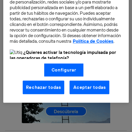
de trabajo en equipo y de relaciones
de personalización, redes sociales y/o para mostrarte
publicidad personalizada en base a un perfil elaborado a
interpersonales
. Incluso más que los conocimientos
partir de tus hábitos de navegación. Puedes aceptar
técnicos.
todas, rechazarlas o configurar su uso individualmente
clicando en el botón correspondiente. Asimismo, podrás
revocar tu consentimiento en cualquier momento desde
la opción de configuración. Si deseas obtener información
más detallada, consulta nuestra
Política de Cookies
.
¿Quieres activar la tecnología impulsada por
las operadoras de telefonía?
Nosotros, Telefónica S.A., utilizamos la tecnología Utiq para
Configurar
realizar nuestras acciones de marketing digital o análisis
(como se describe en este aviso de consentimiento)
basadas en tu navegación en nuestra(s) web(s)
listadas
aquí
(solo cuando utilizas una
conexión a
Rechazar todas
Aceptar todas
internet habilitada
, proporcionada por una de las
operadoras de telefonía participantes, y otorgas tu
consentimiento en cada página web).
La tecnología Utiq está diseñada con la privacidad como
prioridad ofreciéndote elección y control.
La tecnología utiliza un identificador cifrado creado por tu
operadora de telefonía
, utilizando tu dirección IP y otra