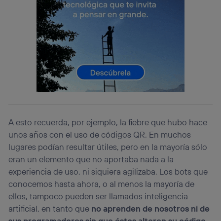
consienta el uso de la tecnología recibirá el mismo
identificador. Típicamente:
Si utilizas una
conexión de banda ancha
(p. ej., Wi-Fi),
el marketing o análisis se realizará en función de las
actividades de navegación de los miembros del hogar
que hayan dado su consentimiento.
Si utilizas
datos móviles
, el marketing será más
personalizado, ya que se basará únicamente en la
navegación del usuario del móvil.
Puedes gestionar los consentimientos Utiq seleccionando
“Administrar Utiq” en la parte inferior de esta página web o
A esto recuerda, por ejemplo, la fiebre que hubo hace
visitando el
portal de privacidad de Utiq
(“consenthub”)
. Para más información, consulta
unos años con el uso de códigos QR. En muchos
la
política de privacidad de Utiq
.
lugares podían resultar útiles, pero en la mayoría sólo
eran un elemento que no aportaba nada a la
experiencia de uso, ni siquiera agilizaba. Los bots que
conocemos hasta ahora, o al menos la mayoría de
ellos, tampoco pueden ser llamados inteligencia
artificial, en tanto que
no aprenden de nosotros ni de
sus programadores sin que éstos alteren su código
.