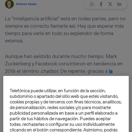
Antonio Sabán
La "inteligencia artificial" está en todas partes, pero no
siempre es correcto llamarle así. Hay que esperar más
tiempo para verla en todo su esplendor de forma
extensa.
Aunque han existido durante mucho tiempo, Mark
Zuckerberg y Facebook convirtieron en tendencia en
2016 el término
chatbot
. De repente, gracias a
la
llegada de los bots a Facebook Messenger
como
gran atractivo para utilizar el servicio frente a
Telefónica puede utilizar, en función de la sección,
competidores, todo va de bots. Empresas
subdominio o apartado del sitio web que estés visitando,
«competidoras» como Telegram también ofrecen su
cookies propias y de terceros con fines técnicos, analíticos,
de personalización, redes sociales y/o para mostrarte
plataforma para crearlos, y muchas empresas de
publicidad personalizada en base a un perfil elaborado a
servicios y ventas los están implementando en su chat
partir de tus hábitos de navegación. Puedes aceptar
de atención al cliente. También es posible utilizarlos
todas, rechazarlas o configurar su uso individualmente
incluso en aplicaciones de noticias como la de
Quartz
.
clicando en el botón correspondiente. Asimismo, podrás