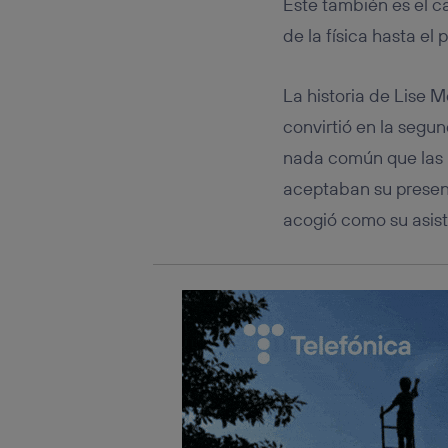
Este también es el 
Este iden
conecte s
de la física hasta el 
Típicame
Si util
realiz
La historia de Lise M
hayan 
convirtió en la segu
Si util
únicam
nada común que las m
Puedes ge
aceptaban su presenci
inferior 
acogió como su asist
Para más 