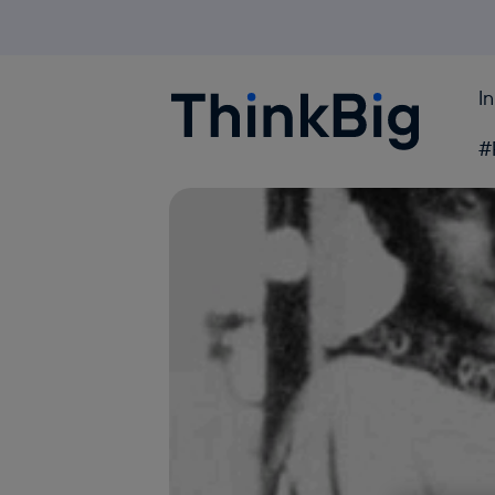
I
Blogthinkbig.com
#