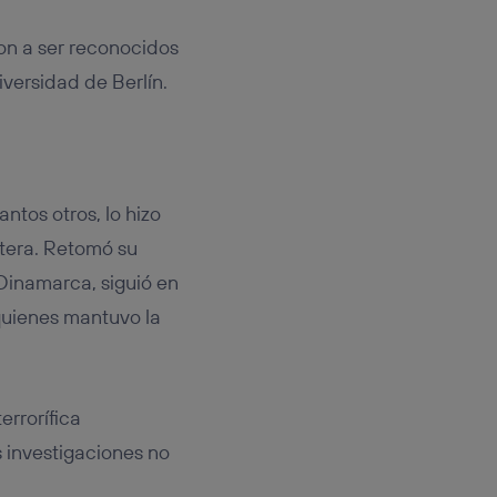
on a ser reconocidos
iversidad de Berlín.
tos otros, lo hizo
ntera. Retomó su
 Dinamarca, siguió en
quienes mantuvo la
errorífica
 investigaciones no