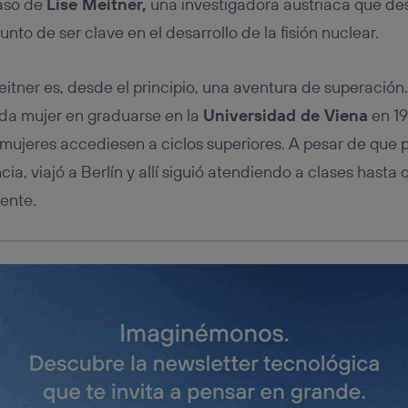
caso de
Lise Meitner,
una investigadora austriaca que de
tificador se asigna a la conexión de internet, por lo que cualquier pe
u dispositivo y consienta el uso de la tecnología recibirá el mismo iden
punto de ser clave en el desarrollo de la fisión nuclear.
nte:
izas una
conexión de banda ancha
(p. ej., Wi-Fi), el marketing o análi
ará en función de las actividades de navegación de los miembros del
eitner es, desde el principio, una aventura de superación. 
dado su consentimiento.
nda mujer en graduarse en la
Universidad de Viena
en 19
izas
datos móviles
, el marketing será más personalizado, ya que se ba
ente en la navegación del usuario del móvil.
ujeres accediesen a ciclos superiores. A pesar de que 
stionar los consentimientos Utiq seleccionando “Administrar Utiq” e
a, viajó a Berlín y allí siguió atendiendo a clases hasta 
de esta página web o visitando el
portal de privacidad de Utiq (“c
ente.
información, consulta la
política de privacidad de Utiq
.