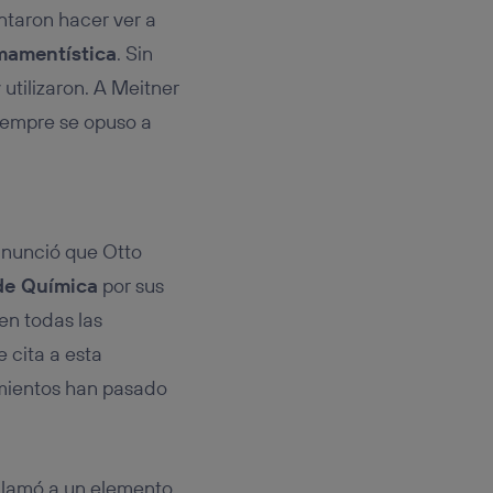
ntaron hacer ver a
mamentística
. Sin
tilizaron. A Meitner
Siempre se opuso a
anunció que Otto
de Química
por sus
en todas las
 cita a esta
imientos han pasado
e llamó a un elemento