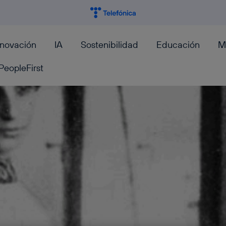
nnovación
IA
Sostenibilidad
Educación
M
PeopleFirst