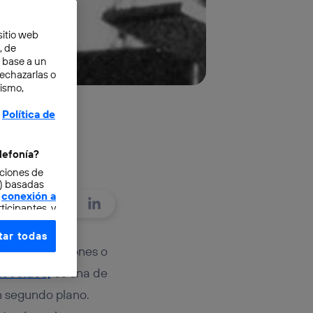
sitio web
, de
n base a un
rechazarlas o
mismo,
Política de
lefonía?
cciones de
o) basadas
conexión a
ticipantes, y
ar todas
e elección y
, por unas razones o
fonía
,
ovelace,
es una de
omunicaciones
n segundo plano.