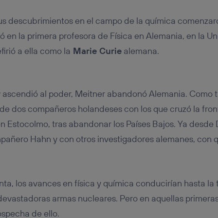
sus descubrimientos en el campo de la química comenzar
tió en la primera profesora de Física en Alemania, en la Un
firió a ella como la
Marie Curie
alemana.
r
ascendió al poder, Meitner abandonó Alemania. Como tan
 de dos compañeros holandeses con los que cruzó la fro
 en Estocolmo, tras abandonar los Países Bajos. Ya desde
pañero Hahn y con otros investigadores alemanes, con 
nta, los avances en física y química conducirían hasta la t
devastadoras armas nucleares. Pero en aquellas primeras
sospecha de ello.