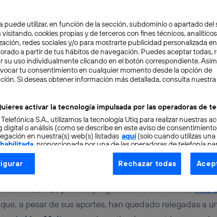
a puede utilizar, en función de la sección, subdominio o apartado del 
 visitando, cookies propias y de terceros con fines técnicos, analíticos
zación, redes sociales y/o para mostrarte publicidad personalizada e
aborado a partir de tus hábitos de navegación. Puedes aceptar todas, 
r su uso individualmente clicando en el botón correspondiente. Asi
evocar tu consentimiento en cualquier momento desde la opción de
ción. Si deseas obtener información más detallada, consulta nuestra
IOSIDADES
4 min
ner, la física olvidada
uieres activar la tecnología impulsada por las operadoras de te
 Telefónica S.A., utilizamos la tecnología Utiq para realizar nuestras a
 digital o análisis (como se describe en este aviso de consentimient
egación en nuestra(s) web(s) listadas
aquí
(solo cuando utilizas una
uelo
 habilitada
, proporcionada por una de las operadoras de telefonía par
tu consentimiento en cada página web).
igurar
Rechazar todas
Acept
ogía Utiq está diseñada con la privacidad como prioridad ofreciéndot
oria de la ciencia y la tecnología hay muchos nombres que
ogía utiliza un identificador cifrado creado por tu
operadora de tele
n o se olvidan. La primera programadora del mundo,
Ada L
o tu dirección IP y otra información de la cuenta de cliente de telec
que, a pesar de sus aportes, han quedado relegadas a u
 a la conexión que utilizas (p. ej., número de teléfono móvil).