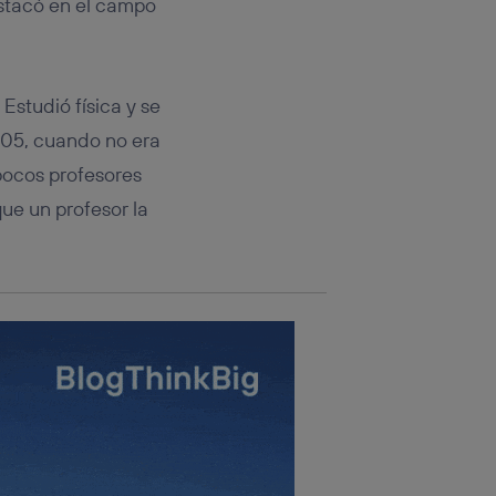
stacó en el campo
rsona que
tificador.
sis se
 hogar que
Estudió física y se
05, cuando no era
sará
pocos profesores
n la parte
que un profesor la
onsenthub”)
.