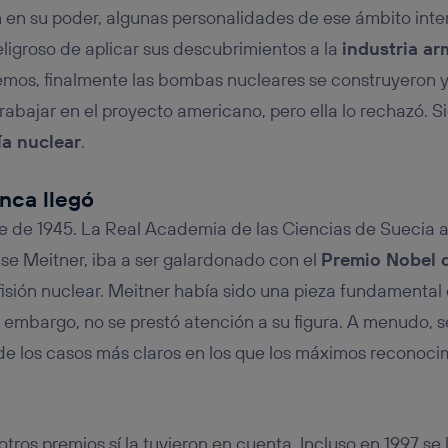
n en su poder, algunas personalidades de ese ámbito inte
eligroso de aplicar sus descubrimientos a la
industria ar
os, finalmente las bombas nucleares se construyeron y u
trabajar en el proyecto americano, pero ella lo rechazó. 
ía nuclear
.
nca llegó
e de 1945. La Real Academia de las Ciencias de Suecia 
ise Meitner, iba a ser galardonado con el
Premio Nobel 
isión nuclear. Meitner había sido una pieza fundamental 
n embargo, no se prestó atención a su figura. A menudo, se
de los casos más claros en los que los máximos reconoc
otros premios sí la tuvieron en cuenta. Incluso en 1997 s