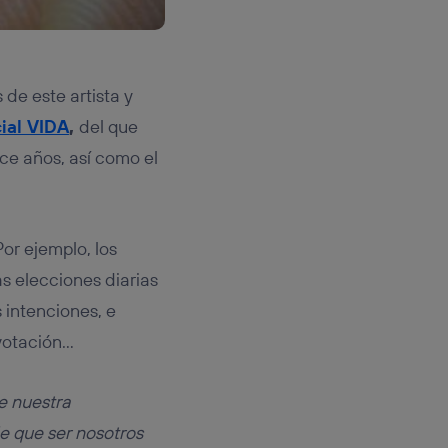
de este artista y
cial VIDA
,
del que
e años, así como el
Por ejemplo, los
as elecciones diarias
 intenciones, e
 votación…
de nuestra
e que ser nosotros