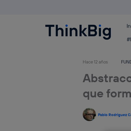
I
Blogthinkbig.com
#
Hace 12 años
FUN
Abstracc
que form
Pablo Rodriguez C