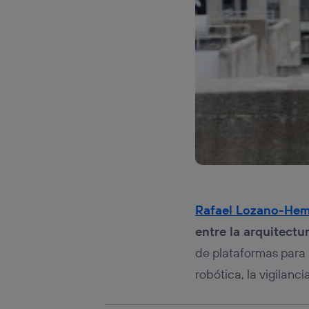
Este iden
conecte s
Típicame
Si util
realiz
hayan 
Si util
únicam
Puedes ge
inferior 
Para más 
Rafael Lozano-He
entre la arquitectur
de plataformas para 
robótica, la vigilanc