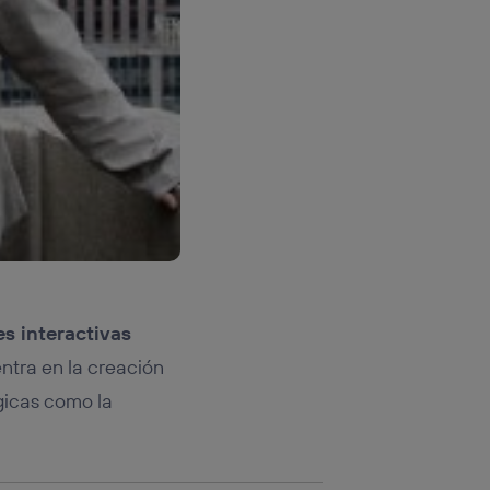
rsona que
tificador.
sis se
 hogar que
sará
n la parte
onsenthub”)
.
es interactivas
entra en la creación
gicas como la