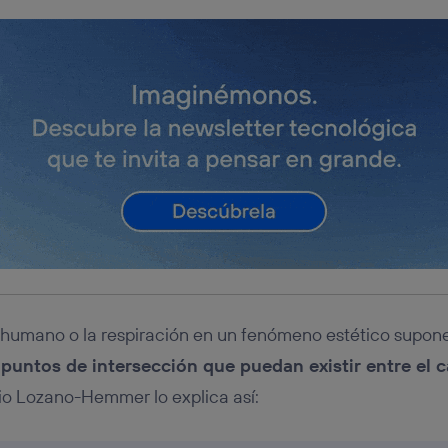
 humano o la respiración en un fenómeno estético supone
puntos de intersección que puedan existir entre el 
pio Lozano-Hemmer lo explica así: