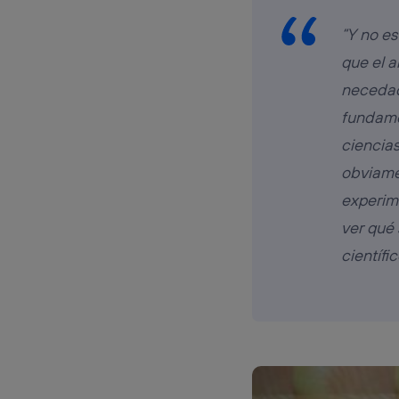
“Y no es
que el a
necedad
fundamen
ciencia
obviamen
experim
ver qué 
científic