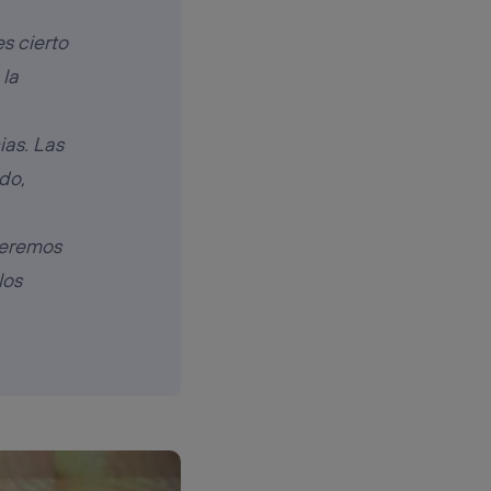
s cierto
 la
ias. Las
do,
ueremos
los