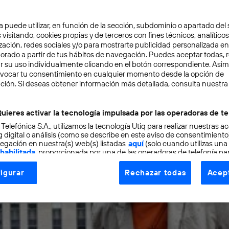
tecnología y su proyección como manifestación artística 
sta mexicano Rafael Lozano-Hemmer, como muestra en la
a puede utilizar, en función de la sección, subdominio o apartado del 
 visitando, cookies propias y de terceros con fines técnicos, analíticos
ción Telefónica de Madrid
zación, redes sociales y/o para mostrarte publicidad personalizada e
aborado a partir de tus hábitos de navegación. Puedes aceptar todas, 
r su uso individualmente clicando en el botón correspondiente. Asi
evocar tu consentimiento en cualquier momento desde la opción de
ción. Si deseas obtener información más detallada, consulta nuestra
uieres activar la tecnología impulsada por las operadoras de te
 Telefónica S.A., utilizamos la tecnología Utiq para realizar nuestras a
 digital o análisis (como se describe en este aviso de consentimient
egación en nuestra(s) web(s) listadas
aquí
(solo cuando utilizas una
 habilitada
, proporcionada por una de las operadoras de telefonía par
tu consentimiento en cada página web).
igurar
Rechazar todas
Acept
ogía Utiq está diseñada con la privacidad como prioridad ofreciéndot
ogía utiliza un identificador cifrado creado por tu
operadora de tele
o tu dirección IP y otra información de la cuenta de cliente de telec
 a la conexión que utilizas (p. ej., número de teléfono móvil).