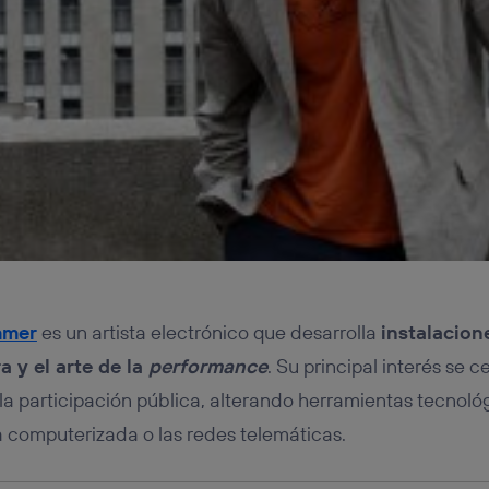
tificador se asigna a la conexión de internet, por lo que cualquier pe
u dispositivo y consienta el uso de la tecnología recibirá el mismo iden
nte:
izas una
conexión de banda ancha
(p. ej., Wi-Fi), el marketing o análi
ará en función de las actividades de navegación de los miembros del
dado su consentimiento.
izas
datos móviles
, el marketing será más personalizado, ya que se ba
ente en la navegación del usuario del móvil.
stionar los consentimientos Utiq seleccionando “Administrar Utiq” e
de esta página web o visitando el
portal de privacidad de Utiq (“c
información, consulta la
política de privacidad de Utiq
.
mmer
es un artista electrónico que desarrolla
instalacion
a y el arte de la
performance
. Su principal interés se c
la participación pública, alterando herramientas tecnoló
ia computerizada o las redes telemáticas.