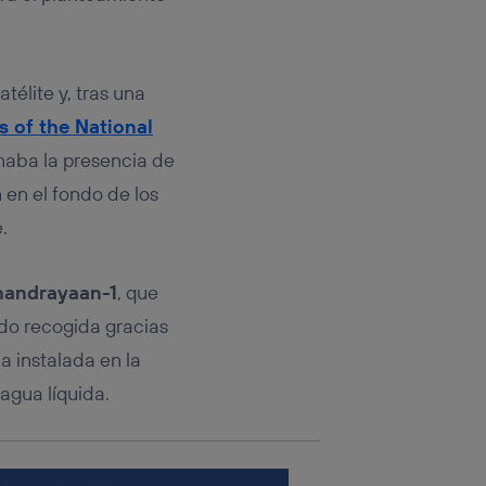
rsona que
tificador.
sis se
télite y, tras una
 hogar que
 of the National
sará
maba la presencia de
en el fondo de los
n la parte
onsenthub”)
.
.
andrayaan-1
, que
ido recogida gracias
 instalada en la
 agua líquida.