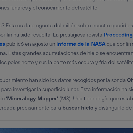
tificador se asigna a la conexión de internet, por lo que cualquier pe
u dispositivo y consienta el uso de la tecnología recibirá el mismo iden
nes lunares y el conocimiento del satélite.
nte:
izas una
conexión de banda ancha
(p. ej., Wi-Fi), el marketing o análi
 Esta era la pregunta del millón sobre nuestro querido sa
ará en función de las actividades de navegación de los miembros del
dado su consentimiento.
or fin ha sido resuelta. La prestigiosa revista
Proceedings
izas
datos móviles
, el marketing será más personalizado, ya que se ba
es
publicó en agosto un
informe de la NASA
que confir
ente en la navegación del usuario del móvil.
na. Estas grandes acumulaciones de hielo se encuentran 
stionar los consentimientos Utiq seleccionando “Administrar Utiq” e
de esta página web o visitando el
portal de privacidad de Utiq (“c
os polos norte y sur, la parte más oscura y fría del satélite
información, consulta la
política de privacidad de Utiq
.
cubrimiento han sido los datos recogidos por la sonda
Ch
ara investigar la superficie lunar. Esta información ha s
ado
‘Mineralogy Mapper’
(M3). Una tecnología que estaba
 creada precisamente para
buscar hielo
y distinguirlo de