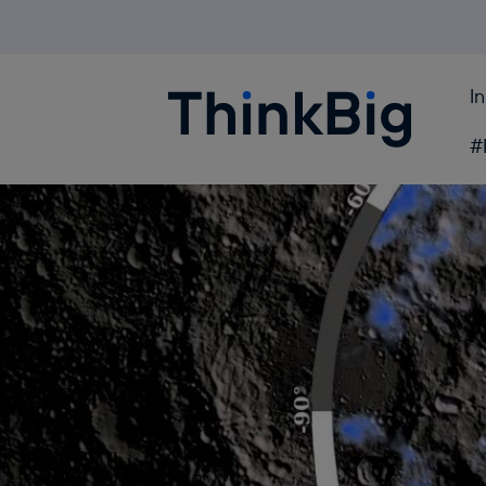
I
Blogthinkbig.com
#