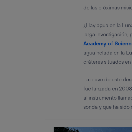
Este iden
conecte s
de las próximas misio
Típicame
Si util
¿Hay agua en la Luna?
realiz
hayan 
larga investigación, p
Si util
Academy of Scienc
únicam
agua helada en la Lu
Puedes ge
inferior 
cráteres situados en l
Para más 
La clave de este des
fue lanzada en 2008 p
al instrumento llam
sonda y que ha sido