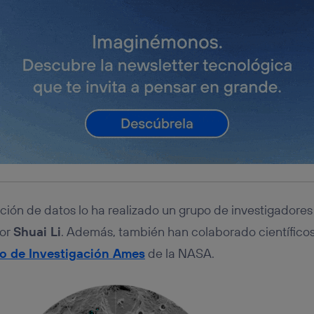
cción de datos lo ha realizado un grupo de investigadores
por
Shuai Li
. Además, también han colaborado científicos
o de Investigación Ames
de la NASA.