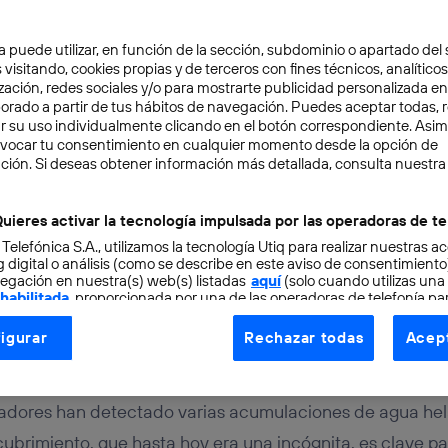
a puede utilizar, en función de la sección, subdominio o apartado del 
 visitando, cookies propias y de terceros con fines técnicos, analíticos
zación, redes sociales y/o para mostrarte publicidad personalizada e
aborado a partir de tus hábitos de navegación. Puedes aceptar todas, 
r su uso individualmente clicando en el botón correspondiente. Asi
evocar tu consentimiento en cualquier momento desde la opción de
ción. Si deseas obtener información más detallada, consulta nuestra
OCIMIENTO
2 min
confirma que hay agua e
uieres activar la tecnología impulsada por las operadoras de te
 Telefónica S.A., utilizamos la tecnología Utiq para realizar nuestras a
 digital o análisis (como se describe en este aviso de consentimient
egación en nuestra(s) web(s) listadas
aquí
(solo cuando utilizas una
 habilitada
, proporcionada por una de las operadoras de telefonía par
tu consentimiento en cada página web).
igurar
Rechazar todas
Acept
ogía Utiq está diseñada con la privacidad como prioridad ofreciéndot
Jaime Martín-Peñasco
ogía utiliza un identificador cifrado creado por tu
operadora de tele
o tu dirección IP y otra información de la cuenta de cliente de telec
adores han detectado varias acumulaciones de agua hela
 a la conexión que utilizas (p. ej., número de teléfono móvil).
cubrimiento, que hasta hoy era una incógnita, es clave p