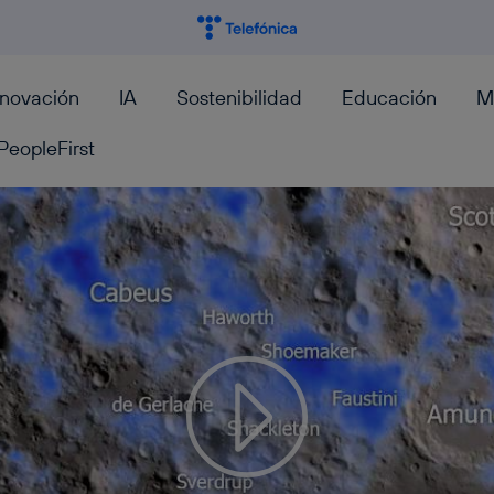
nnovación
IA
Sostenibilidad
Educación
M
PeopleFirst