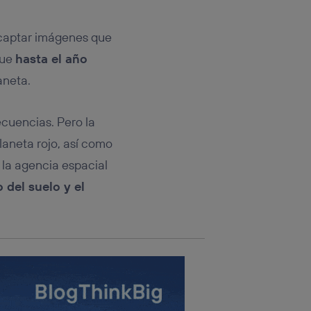
rsona que
tificador.
 captar imágenes que
sis se
fue
hasta el año
 hogar que
aneta.
sará
cuencias. Pero la
n la parte
onsenthub”)
.
laneta rojo, así como
 la agencia espacial
 del suelo y el