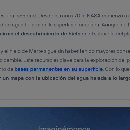
tificador se asigna a la conexión de internet, por lo que cualquier pe
u dispositivo y consienta el uso de la tecnología recibirá el mismo iden
nte:
o es una novedad. Desde los años 70 la NASA comenzó a
izas una
conexión de banda ancha
(p. ej., Wi-Fi), el marketing o análi
dad de agua helada en la superficie marciana. Aunque no 
ará en función de las actividades de navegación de los miembros del
dado su consentimiento.
firmó el descubrimiento de hielo
en el subsuelo del pl
izas
datos móviles
, el marketing será más personalizado, ya que se ba
ente en la navegación del usuario del móvil.
y el hielo de Marte sigue sin haber tenido mayores conse
stionar los consentimientos Utiq seleccionando “Administrar Utiq” e
de esta página web o visitando el
portal de privacidad de Utiq (“c
 cambie. Este recurso es clave para la exploración del p
información, consulta la
política de privacidad de Utiq
.
ento de
bases permanentes en su superficie
. Con lo que
r un mapa con la ubicación del agua helada a lo largo