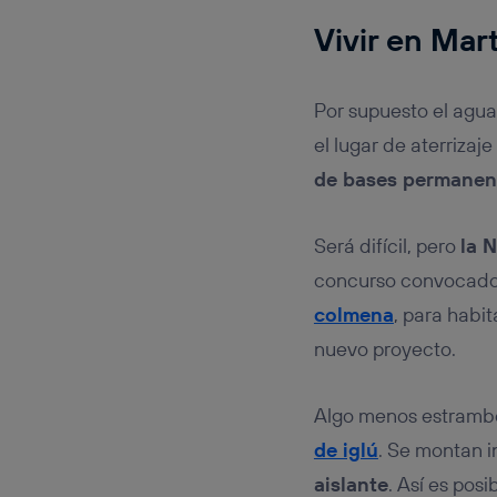
Vivir en Mar
Por supuesto el agua
el lugar de aterrizaj
de bases permanen
Será difícil, pero
la 
concurso convocado 
colmena
, para habi
nuevo proyecto.
Algo menos estrambó
de iglú
. Se montan 
aislante
. Así es pos