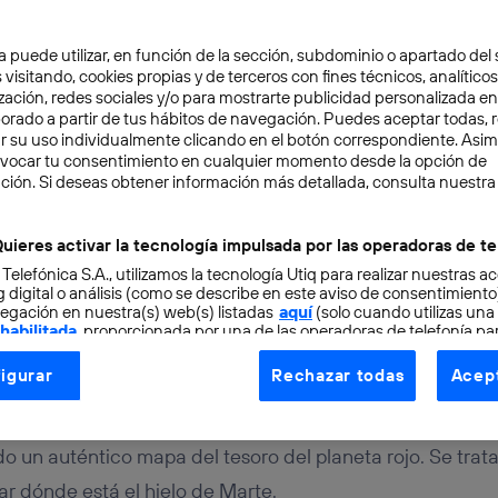
a puede utilizar, en función de la sección, subdominio o apartado del 
 visitando, cookies propias y de terceros con fines técnicos, analíticos
zación, redes sociales y/o para mostrarte publicidad personalizada e
aborado a partir de tus hábitos de navegación. Puedes aceptar todas, 
r su uso individualmente clicando en el botón correspondiente. Asi
evocar tu consentimiento en cualquier momento desde la opción de
RO
2 min
ción. Si deseas obtener información más detallada, consulta nuestra
del tesoro de Marte: la
uieres activar la tecnología impulsada por las operadoras de te
 Telefónica S.A., utilizamos la tecnología Utiq para realizar nuestras a
ónde está el hielo
 digital o análisis (como se describe en este aviso de consentimient
egación en nuestra(s) web(s) listadas
aquí
(solo cuando utilizas una
 habilitada
, proporcionada por una de las operadoras de telefonía par
tu consentimiento en cada página web).
igurar
Rechazar todas
Acept
ogía Utiq está diseñada con la privacidad como prioridad ofreciéndot
ogía utiliza un identificador cifrado creado por tu
operadora de tele
o tu dirección IP y otra información de la cuenta de cliente de telec
 un auténtico mapa del tesoro del planeta rojo. Se trata
 a la conexión que utilizas (p. ej., número de teléfono móvil).
ar dónde está el hielo de Marte.