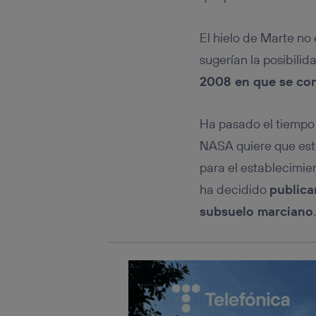
Este iden
conecte s
Típicame
El hielo de Marte n
Si util
sugerían la posibili
realiz
hayan 
2008 en que se con
Si util
únicam
Ha pasado el tiempo 
Puedes ge
inferior 
NASA quiere que esto
Para más 
para el establecimi
ha decidido
publica
subsuelo marciano
.