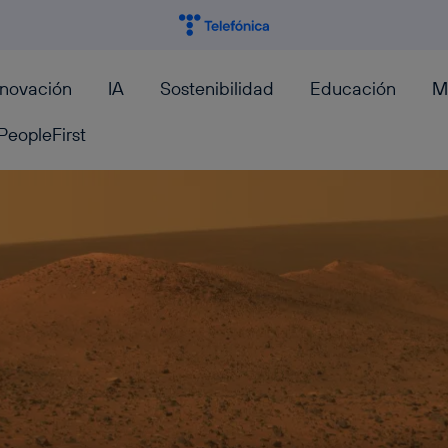
nnovación
IA
Sostenibilidad
Educación
M
PeopleFirst