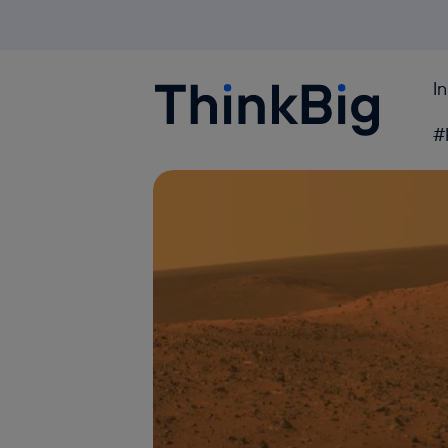
I
Blogthinkbig.com
#