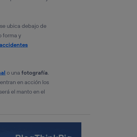
rsona que
tificador.
sis se
se ubica debajo de
 hogar que
 forma y
sará
accidentes
n la parte
onsenthub”)
.
nal
o una
fotografía
.
 entran en acción los
erá el manto en el