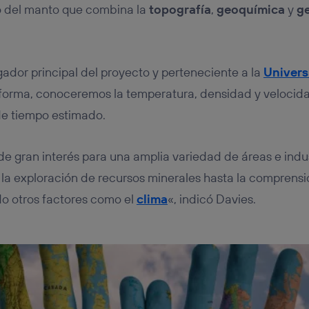
lo del manto que combina la
topografía
,
geoquímica
y
g
igador principal del proyecto y perteneciente a la
Univers
a forma, conoceremos la temperatura, densidad y veloci
de tiempo estimado.
de gran interés para una amplia variedad de áreas e indu
 la exploración de recursos minerales hasta la comprens
o otros factores como el
clima
«, indicó Davies.