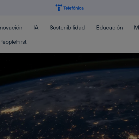
nnovación
IA
Sostenibilidad
Educación
M
PeopleFirst