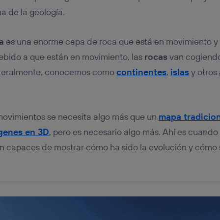
tificador se asigna a la conexión de internet, por lo que cualquier pe
u dispositivo y consienta el uso de la tecnología recibirá el mismo iden
a de la geología.
nte:
izas una
conexión de banda ancha
(p. ej., Wi-Fi), el marketing o análi
a
es una enorme capa de roca que está en movimiento y 
ará en función de las actividades de navegación de los miembros del
dado su consentimiento.
Debido a que están en movimiento, las
rocas
van cogiendo
izas
datos móviles
, el marketing será más personalizado, ya que se ba
 literalmente, conocemos como
continentes
,
islas
y otros
ente en la navegación del usuario del móvil.
stionar los consentimientos Utiq seleccionando “Administrar Utiq” e
de esta página web o visitando el
portal de privacidad de Utiq (“c
información, consulta la
política de privacidad de Utiq
.
movimientos se necesita algo más que un
mapa tradicio
genes en 3D
, pero es necesario algo más. Ahí es cuando
n capaces de mostrar cómo ha sido la evolución y cómo s