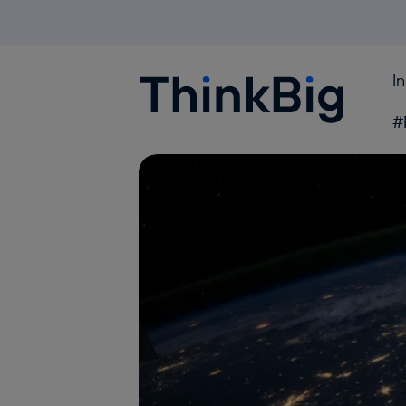
I
Blogthinkbig.com
#