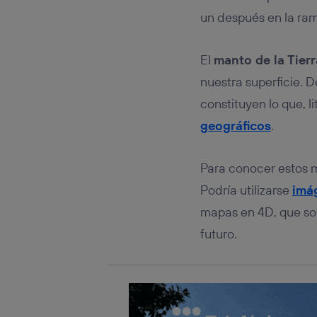
Este iden
conecte s
un después en la ram
Típicame
Si util
El
manto de la Tierr
realiz
hayan 
nuestra superficie. 
Si util
constituyen lo que,
únicam
geográficos
.
Puedes ge
inferior 
Para más 
Para conocer estos 
Podría utilizarse
imá
mapas en 4D, que so
futuro.