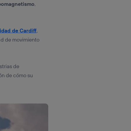
eomagnetismo
,
idad de Cardiff
,
dad de movimiento
strias de
ión de cómo su