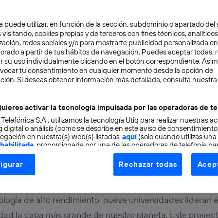
a puede utilizar, en función de la sección, subdominio o apartado del 
 visitando, cookies propias y de terceros con fines técnicos, analíticos
zación, redes sociales y/o para mostrarte publicidad personalizada e
aborado a partir de tus hábitos de navegación. Puedes aceptar todas, 
r su uso individualmente clicando en el botón correspondiente. Asi
evocar tu consentimiento en cualquier momento desde la opción de
OCIMIENTO
2 min
ción. Si deseas obtener información más detallada, consulta nuestra
e mapas 4D para conocer
uieres activar la tecnología impulsada por las operadoras de te
 Telefónica S.A., utilizamos la tecnología Utiq para realizar nuestras a
 la Tierra
 digital o análisis (como se describe en este aviso de consentimient
egación en nuestra(s) web(s) listadas
aquí
(solo cuando utilizas una
 habilitada
, proporcionada por una de las operadoras de telefonía par
tu consentimiento en cada página web).
igurar
Rechazar todas
Acept
ogía Utiq está diseñada con la privacidad como prioridad ofreciéndot
ogía utiliza un identificador cifrado creado por tu
operadora de tele
o tu dirección IP y otra información de la cuenta de cliente de telec
ogía de alto rendimiento, nueve universidades lideran 
 a la conexión que utilizas (p. ej., número de teléfono móvil).
dad la capa más grande de nuestro planeta. Este proyec