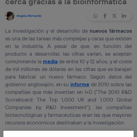
cerca gracias a la bioinformática
Angela Bernardo
La investigación y el desarrollo de
nuevos fármacos
es una de las tareas más complejas y caras que existen
en la industria. A pesar de que, en función del
producto a desarrollar, las cifras varían, se aceptan
comúnmente la
media
de entre 10 y 12 años, y el coste
de mil millones de dólares en las cifras que se barajan
para fabricar un nuevo fármaco. Según datos del
gobierno anglosajón, en su
informe
de 2010 sobre las
compañías que más invertían en I+D (“The 2010 R&D
Scoreboard: The Top 1,000 UK and 1,000 Global
Companies by R&D Investment”), las compañías
biotecnológicas y farmacéuticas eran las que mayores
recursos económicos destinaban a la investigación.