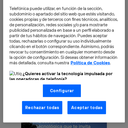
Nuevos tiempos, nuevos fármacos
Sin embargo, el sector dedicado a la
salud
no ha
Telefónica puede utilizar, en función de la sección,
subdominio o apartado del sitio web que estés visitando,
podido evitar la crisis económica, afectado también
cookies propias y de terceros con fines técnicos, analíticos,
por sus propios desafíos internos (cada vez resulta
de personalización, redes sociales y/o para mostrarte
más complejo producir nuevos y mejores fármacos).
publicidad personalizada en base a un perfil elaborado a
partir de tus hábitos de navegación. Puedes aceptar
Durante años, el enorme gasto de recursos
todas, rechazarlas o configurar su uso individualmente
económicos, humanos y temporales se veía
clicando en el botón correspondiente. Asimismo, podrás
compensado por la generación de los conocidos
revocar tu consentimiento en cualquier momento desde
la opción de configuración. Si deseas obtener información
como
blockbusters
, es decir, fármacos que daban
más detallada, consulta nuestra
Política de Cookies
.
beneficios superiores a los mil millones de dólares por
año.
¿Quieres activar la tecnología impulsada por
las operadoras de telefonía?
Nosotros, Telefónica S.A., utilizamos la tecnología Utiq para
Configurar
realizar nuestras acciones de marketing digital o análisis
(como se describe en este aviso de consentimiento)
basadas en tu navegación en nuestra(s) web(s)
listadas
aquí
(solo cuando utilizas una
conexión a
Rechazar todas
Aceptar todas
internet habilitada
, proporcionada por una de las
operadoras de telefonía participantes, y otorgas tu
consentimiento en cada página web).
La tecnología Utiq está diseñada con la privacidad como