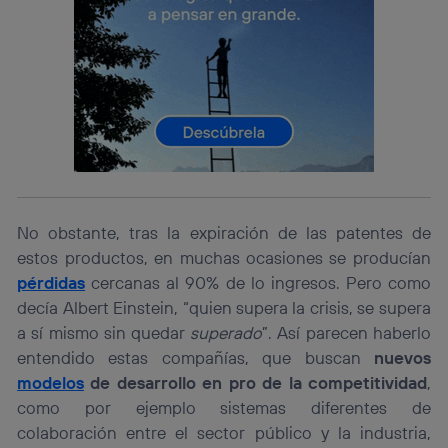
prioridad ofreciéndote elección y control.
La tecnología utiliza un identificador cifrado creado por tu
operadora de telefonía
, utilizando tu dirección IP y otra
información de la cuenta de cliente de
telecomunicaciones vinculada a la conexión que utilizas
(p. ej., número de teléfono móvil).
Este identificador se asigna a la conexión de internet, por
lo que cualquier persona que conecte su dispositivo y
consienta el uso de la tecnología recibirá el mismo
identificador. Típicamente:
No obstante, tras la expiración de las patentes de
Si utilizas una
conexión de banda ancha
(p. ej., Wi-Fi),
el marketing o análisis se realizará en función de las
estos productos, en muchas ocasiones se producían
actividades de navegación de los miembros del hogar
pérdidas
cercanas al 90% de lo ingresos. Pero como
que hayan dado su consentimiento.
decía Albert Einstein, “quien supera la crisis, se supera
Si utilizas
datos móviles
, el marketing será más
a sí mismo sin quedar
superado
”. Así parecen haberlo
personalizado, ya que se basará únicamente en la
navegación del usuario del móvil.
entendido estas compañías, que buscan
nuevos
Puedes gestionar los consentimientos Utiq seleccionando
modelos
de desarrollo en pro de la competitividad
,
“Administrar Utiq” en la parte inferior de esta página web o
como por ejemplo sistemas diferentes de
visitando el
portal de privacidad de Utiq
colaboración entre el sector público y la industria,
(“consenthub”)
. Para más información, consulta