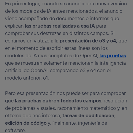
En primer lugar, cuando se anuncia una nueva versión
(p. ej., número de teléfono móvil).
de los modelos de IA antes mencionados, el anuncio
Este identificador se asigna a la conexión de internet, por
viene acompañado de documentos e informes que
lo que cualquier persona que conecte su dispositivo y
consienta el uso de la tecnología recibirá el mismo
explican
las pruebas realizadas a esa IA
para
identificador. Típicamente:
comprobar sus destrezas en distintos campos. Si
Si utilizas una
conexión de banda ancha
(p. ej., Wi-Fi),
echamos un vistazo a la
presentación de o3 y o4
, que
el marketing o análisis se realizará en función de las
en el momento de escribir estas líneas son los
actividades de navegación de los miembros del hogar
que hayan dado su consentimiento.
modelos de IA más completos de OpenAI,
las pruebas
que se muestran solamente mencionan la inteligencia
Si utilizas
datos móviles
, el marketing será más
personalizado, ya que se basará únicamente en la
artificial de OpenAI, comparando o3 y o4 con el
navegación del usuario del móvil.
modelo anterior, o1.
Puedes gestionar los consentimientos Utiq seleccionando
“Administrar Utiq” en la parte inferior de esta página web o
Pero esa presentación nos puede ser para comprobar
visitando el
portal de privacidad de Utiq
(“consenthub”)
. Para más información, consulta
que
las pruebas cubren todos los campos
: resolución
la
política de privacidad de Utiq
.
de problemas visuales, razonamiento matemático y, en
el tema que nos interesa,
tareas de codificación
,
edición de código
y, finalmente, ingeniería de
software.