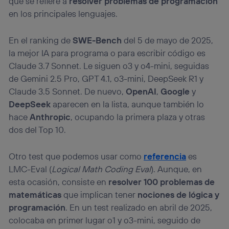
que se refiere a
resolver problemas de programación
en los principales lenguajes.
En el ranking de
SWE-Bench
del 5 de mayo de 2025,
la mejor IA para programa o para escribir código es
Claude 3.7 Sonnet. Le siguen o3 y o4-mini, seguidas
de Gemini 2.5 Pro, GPT 4.1, o3-mini, DeepSeek R1 y
Claude 3.5 Sonnet. De nuevo,
OpenAI
,
Google
y
DeepSeek
aparecen en la lista, aunque también lo
hace
Anthropic
, ocupando la primera plaza y otras
dos del Top 10.
Otro test que podemos usar como
referencia
es
LMC-Eval (
Logical Math Coding Eval
). Aunque, en
esta ocasión, consiste en
resolver 100 problemas de
matemáticas
que implican tener
nociones de lógica y
programación
. En un test realizado en abril de 2025,
colocaba en primer lugar o1 y o3-mini, seguido de