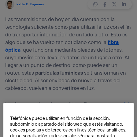
Pablo G. Bejerano
Las transmisiones de hoy en día cuentan con la
tecnología suficiente como para utilizar la luz con el fin
de transportar información de un lado a otro. Esto es
algo que se ha vuelto tan cotidiano como la
fibra
óptica
, que funciona mediante oleadas de fotones,
cuyo movimiento lleva los datos de un lugar a otro. Al
llegar a un punto de destino, como puede ser un
router, estas
partículas lumínicas
se transforman en
electricidad. Al ser enviadas de nuevo a través del
cableado, vuelven a convertirse en luz.
Los fotones sólo se han podido utilizar para
transmitir
información
, pero no para almacenarla. Y en el
Telefónica puede utilizar, en función de la sección,
proceso de transporte intervienen millones de
subdominio o apartado del sitio web que estés visitando,
partículas, sin que sea posible tratar cada una de ellas
cookies propias y de terceros con fines técnicos, analíticos,
individualmente. La situación actual puede dar un
de personalización, redes sociales y/o para mostrarte