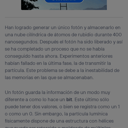
telecomunicaciones vinculada a la conexión que utilizas
(p. ej., número de teléfono móvil).
Este identificador se asigna a la conexión de internet, por
lo que cualquier persona que conecte su dispositivo y
Han logrado generar un único fotón y almacenarlo en
consienta el uso de la tecnología recibirá el mismo
identificador. Típicamente:
una nube cilíndrica de átomos de rubidio durante 400
Si utilizas una
conexión de banda ancha
(p. ej., Wi-Fi),
nanosegundos. Después el fotón ha sido liberado y así
el marketing o análisis se realizará en función de las
se ha completado un proceso que no se había
actividades de navegación de los miembros del hogar
conseguido hasta ahora. Experimentos anteriores
que hayan dado su consentimiento.
habían fallado en la última fase, la de transmitir la
Si utilizas
datos móviles
, el marketing será más
personalizado, ya que se basará únicamente en la
partícula. Este problema se debe a la inestabilidad de
navegación del usuario del móvil.
las memorias en las que se almacenaban.
Puedes gestionar los consentimientos Utiq seleccionando
“Administrar Utiq” en la parte inferior de esta página web o
Un fotón guarda la información de un modo muy
visitando el
portal de privacidad de Utiq
diferente a como lo hace un
bit
. Este último sólo
(“consenthub”)
. Para más información, consulta
la
política de privacidad de Utiq
.
puede tener dos valores, o bien se registra como un 1
o como un 0. Sin embargo, la partícula lumínica
físicamente dispone de una estructura con hélices
que puede ser retorcida o moldeada de múltiples