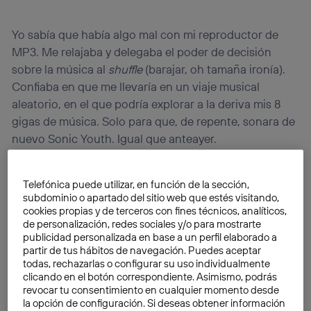
Yo sabía que había algo mal con mi reproductor de
MP3. Me relajaba y delegaba el poder de decisión
sobre la música al
shuffle
(barajar, oh tamaña ironía).
Confiaba en que me llevaría en un viaje musical
aleatorio, en el que podría explorar a la deriva mis 8
gigas de música. Solo para que, de repente, sonara de
nuevo Sonic Youth. Igual que anteayer.
Telefónica puede utilizar, en función de la sección,
subdominio o apartado del sitio web que estés visitando,
cookies propias y de terceros con fines técnicos, analíticos,
de personalización, redes sociales y/o para mostrarte
publicidad personalizada en base a un perfil elaborado a
partir de tus hábitos de navegación. Puedes aceptar
todas, rechazarlas o configurar su uso individualmente
clicando en el botón correspondiente. Asimismo, podrás
revocar tu consentimiento en cualquier momento desde
la opción de configuración. Si deseas obtener información