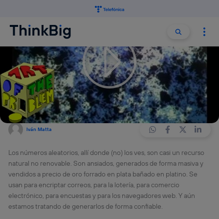
Buscar:
Buscar
Hace 13 años
CIENCIA
MOVISTAR NEXT
SCI-TECH
3 min
Mi reino por l0s núm3r0s
aleat0r10s
Iván Matta
Los números aleatorios, allí donde (no) los ves, son casi un recurso
natural no renovable. Son ansiados, generados de forma masiva y
vendidos a precio de oro forrado en plata bañado en platino. Se
usan para encriptar correos, para la lotería, para comercio
electrónico, para encuestas y para los navegadores web. Y aún
estamos tratando de generarlos de forma confiable.