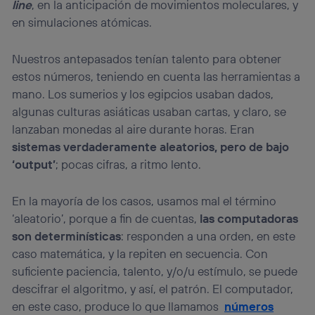
line
, en la anticipación de movimientos moleculares, y
Si utilizas una
conexión de banda ancha
(p. ej., Wi-Fi),
en simulaciones atómicas.
el marketing o análisis se realizará en función de las
actividades de navegación de los miembros del hogar
que hayan dado su consentimiento.
Nuestros antepasados tenían talento para obtener
Si utilizas
datos móviles
, el marketing será más
estos números, teniendo en cuenta las herramientas a
personalizado, ya que se basará únicamente en la
mano. Los sumerios y los egipcios usaban dados,
navegación del usuario del móvil.
algunas culturas asiáticas usaban cartas, y claro, se
Puedes gestionar los consentimientos Utiq seleccionando
lanzaban monedas al aire durante horas. Eran
“Administrar Utiq” en la parte inferior de esta página web o
visitando el
portal de privacidad de Utiq
sistemas verdaderamente aleatorios, pero de bajo
(“consenthub”)
. Para más información, consulta
‘output’
; pocas cifras, a ritmo lento.
la
política de privacidad de Utiq
.
En la mayoría de los casos, usamos mal el término
‘aleatorio’, porque a fin de cuentas,
las computadoras
son determinísticas
: responden a una orden, en este
caso matemática, y la repiten en secuencia. Con
suficiente paciencia, talento, y/o/u estímulo, se puede
descifrar el algoritmo, y así, el patrón. El computador,
en este caso, produce lo que llamamos
números