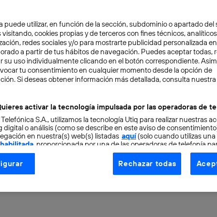
Ya tienes tu banda potente, pero ¿cómo te das a conocer
casettes caseros. Luego fue reventarla en MTV....
a puede utilizar, en función de la sección, subdominio o apartado del 
 visitando, cookies propias y de terceros con fines técnicos, analíticos
Iván Matta
zación, redes sociales y/o para mostrarte publicidad personalizada e
aborado a partir de tus hábitos de navegación. Puedes aceptar todas, 
r su uso individualmente clicando en el botón correspondiente. Asi
evocar tu consentimiento en cualquier momento desde la opción de
ción. Si deseas obtener información más detallada, consulta nuestra
Emojis, el mundo después de
DIGITAL
uieres activar la tecnología impulsada por las operadoras de te
¿Le tiene usted cariño a las palabras? A esa i
 Telefónica S.A., utilizamos la tecnología Utiq para realizar nuestras a
 digital o análisis (como se describe en este aviso de consentimient
caracteres con significado en una lengua, pero
egación en nuestra(s) web(s) listadas
aquí
(solo cuando utilizas una
idioma....
 habilitada
, proporcionada por una de las operadoras de telefonía par
tu consentimiento en cada página web).
Iván Matta
igurar
Rechazar todas
Acept
ogía Utiq está diseñada con la privacidad como prioridad ofreciéndot
ogía utiliza un identificador cifrado creado por tu
operadora de tele
o tu dirección IP y otra información de la cuenta de cliente de telec
 a la conexión que utilizas (p. ej., número de teléfono móvil).