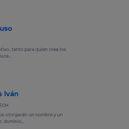
puso
tivo, tanto para quien crea los
uce...
s Iván
TECH
 nos otorgarán un nombre y un
 dominio...