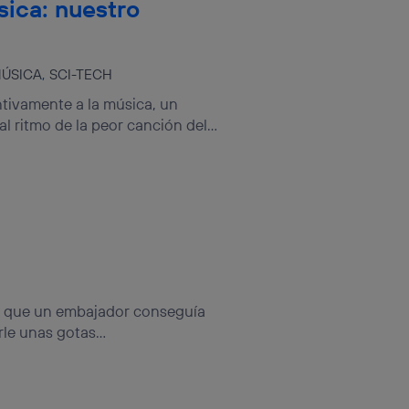
ica: nuestro
rsona que
tificador.
sis se
ÚSICA
SCI-TECH
 hogar que
tivamente a la música, un
sará
 ritmo de la peor canción del...
n la parte
onsenthub”)
.
a que un embajador conseguía
le unas gotas...