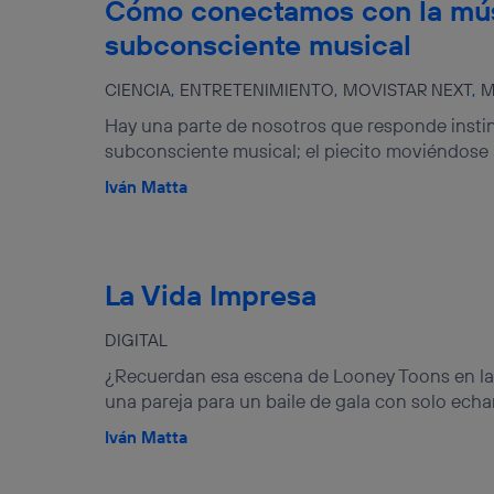
Cómo conectamos con la mús
tificador se asigna a la conexión de internet, por lo que cualquier pe
u dispositivo y consienta el uso de la tecnología recibirá el mismo iden
subconsciente musical
nte:
izas una
conexión de banda ancha
(p. ej., Wi-Fi), el marketing o análi
CIENCIA
ENTRETENIMIENTO
MOVISTAR NEXT
M
ará en función de las actividades de navegación de los miembros del
dado su consentimiento.
Hay una parte de nosotros que responde instin
izas
datos móviles
, el marketing será más personalizado, ya que se ba
subconsciente musical; el piecito moviéndose al
ente en la navegación del usuario del móvil.
Iván Matta
stionar los consentimientos Utiq seleccionando “Administrar Utiq” e
de esta página web o visitando el
portal de privacidad de Utiq (“c
información, consulta la
política de privacidad de Utiq
.
La Vida Impresa
DIGITAL
¿Recuerdan esa escena de Looney Toons en l
una pareja para un baile de gala con solo echar
Iván Matta