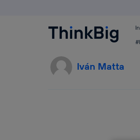
I
Blogthinkbig.com
#
Iván Matta