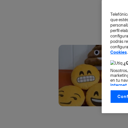
Telefónic
que estés
personali
perfil el
configura
podrás r
configura
Cookies
.
¿Q
Nosotros,
marketing
en tu nav
internet
otorgas 
Conf
La tecnol
control.
La tecnol
utilizand
vinculada