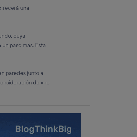
rsona que
tificador.
 ofrecerá una
sis se
 hogar que
mundo, cuya
sará
a un paso más. Esta
n la parte
onsenthub”)
.
en paredes junto a
consideración de «no