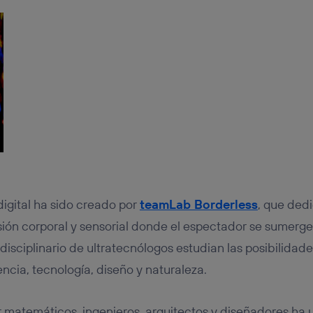
igital ha sido creado por
teamLab Borderless
, que ded
ión corporal y sensorial donde el espectador se sumerge
rdisciplinario de ultratecnólogos estudian las posibilidad
ncia, tecnología, diseño y naturaleza.
 matemáticos, ingenieros, arquitectos y diseñadores ha ut