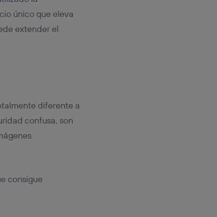
cio único que eleva
uede extender el
otalmente diferente a
uridad confusa, son
 imágenes
ue consigue