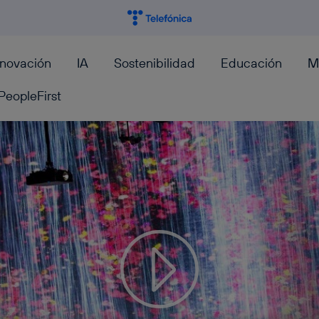
nnovación
IA
Sostenibilidad
Educación
M
PeopleFirst