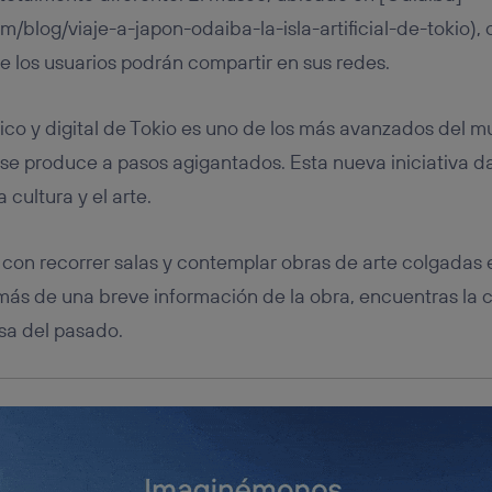
tificador se asigna a la conexión de internet, por lo que cualquier pe
u dispositivo y consienta el uso de la tecnología recibirá el mismo iden
m/blog/viaje-a-japon-odaiba-la-isla-artificial-de-tokio),
nte:
e los usuarios podrán compartir en sus redes.
izas una
conexión de banda ancha
(p. ej., Wi-Fi), el marketing o análi
ará en función de las actividades de navegación de los miembros del
dado su consentimiento.
co y digital de Tokio es uno de los más avanzados del 
izas
datos móviles
, el marketing será más personalizado, ya que se ba
se produce a pasos agigantados. Esta nueva iniciativa d
ente en la navegación del usuario del móvil.
 cultura y el arte.
stionar los consentimientos Utiq seleccionando “Administrar Utiq” e
de esta página web o visitando el
portal de privacidad de Utiq (“c
información, consulta la
política de privacidad de Utiq
.
a con recorrer salas y contemplar obras de arte colgadas 
ás de una breve información de la obra, encuentras la 
osa del pasado.