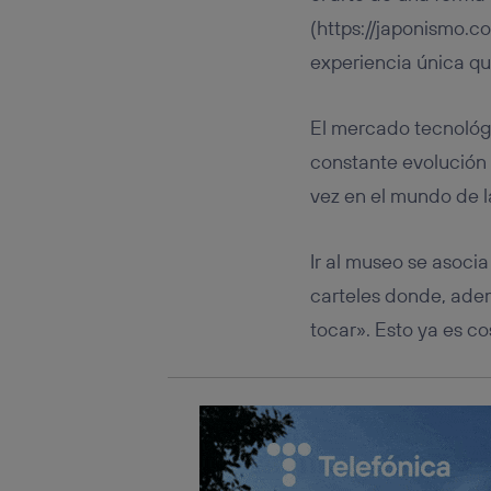
Este iden
conecte s
(https://japonismo.co
Típicame
experiencia única qu
Si util
realiz
hayan 
El mercado tecnológi
Si util
constante evolución 
únicam
vez en el mundo de la
Puedes ge
inferior 
Para más 
Ir al museo se asoci
carteles donde, adem
tocar». Esto ya es c