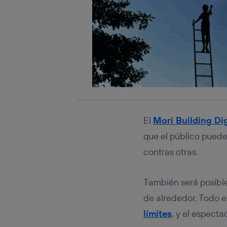
El
Mori Building Di
que el público pued
contras otras.
También será posible
de alrededor. Todo e
límites
, y el espect