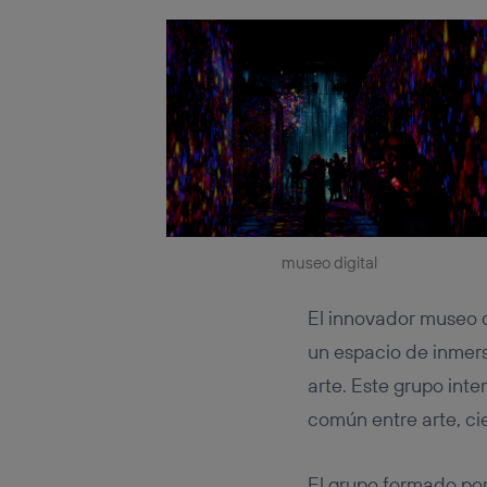
museo digital
El innovador museo d
un espacio de inmers
arte. Este grupo inte
común entre arte, cie
El grupo formado por