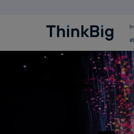
I
Blogthinkbig.com
#