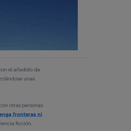
con el añadido de
zclándose unas
 con otras personas
tenga fronteras ni
iencia ficción.