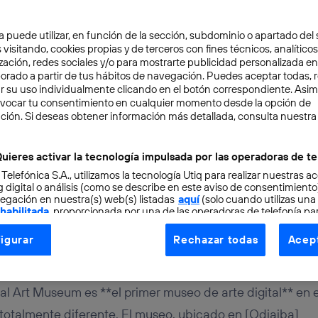
a puede utilizar, en función de la sección, subdominio o apartado del 
 visitando, cookies propias y de terceros con fines técnicos, analíticos
zación, redes sociales y/o para mostrarte publicidad personalizada e
aborado a partir de tus hábitos de navegación. Puedes aceptar todas, 
r su uso individualmente clicando en el botón correspondiente. Asi
evocar tu consentimiento en cualquier momento desde la opción de
ción. Si deseas obtener información más detallada, consulta nuestra
TAL
3 min
 museo de arte digital e
uieres activar la tecnología impulsada por las operadoras de te
 Telefónica S.A., utilizamos la tecnología Utiq para realizar nuestras a
 digital o análisis (como se describe en este aviso de consentimient
egación en nuestra(s) web(s) listadas
aquí
(solo cuando utilizas una
 habilitada
, proporcionada por una de las operadoras de telefonía par
tu consentimiento en cada página web).
igurar
Rechazar todas
Acept
ogía Utiq está diseñada con la privacidad como prioridad ofreciéndot
ogía utiliza un identificador cifrado creado por tu
operadora de tele
o tu dirección IP y otra información de la cuenta de cliente de telec
tal Art Museum es **el primer museo de arte digital** en e
 a la conexión que utilizas (p. ej., número de teléfono móvil).
 totalmente diferente. El museo, ubicado en [Odiaiba]