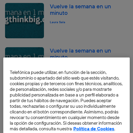
Vuelve la semana en un
minuto
Laura Sala
Vuelve la semana en un
minuto
Laura Sala
Telefónica puede utilizar, en función de la sección,
subdominio o apartado del sitio web que estés visitando,
cookies propias y de terceros con fines técnicos, analíticos,
de personalización, redes sociales y/o para mostrarte
Vuelve la semana en un
publicidad personalizada en base a un perfil elaborado a
partir de tus hábitos de navegación. Puedes aceptar
minuto
todas, rechazarlas o configurar su uso individualmente
Laura Sala
clicando en el botón correspondiente. Asimismo, podrás
revocar tu consentimiento en cualquier momento desde
la opción de configuración. Si deseas obtener información
más detallada, consulta nuestra
Política de Cookies
.