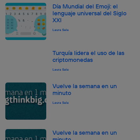
Día Mundial del Emoji: el
el marketing o análisis se realizará en función de las
actividades de navegación de los miembros del hogar
lenguaje universal del Siglo
que hayan dado su consentimiento.
XXI
Si utilizas
datos móviles
, el marketing será más
Laura Sala
personalizado, ya que se basará únicamente en la
navegación del usuario del móvil.
Puedes gestionar los consentimientos Utiq seleccionando
“Administrar Utiq” en la parte inferior de esta página web o
Turquía lidera el uso de las
visitando el
portal de privacidad de Utiq
criptomonedas
(“consenthub”)
. Para más información, consulta
la
política de privacidad de Utiq
.
Laura Sala
Vuelve la semana en un
minuto
Laura Sala
Vuelve la semana en un
minuto