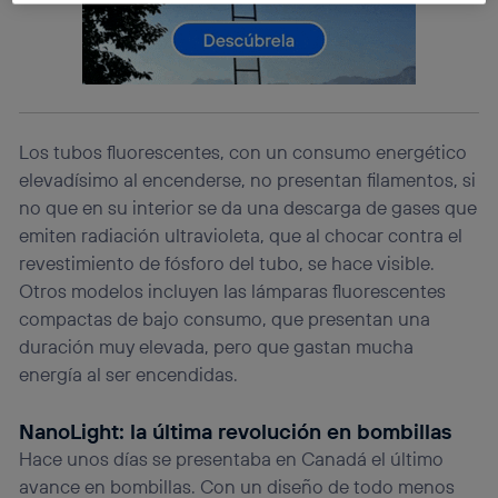
La tecnología Utiq está diseñada con la privacidad como
prioridad ofreciéndote elección y control.
La tecnología utiliza un identificador cifrado creado por tu
operadora de telefonía
, utilizando tu dirección IP y otra
información de la cuenta de cliente de
telecomunicaciones vinculada a la conexión que utilizas
Los tubos fluorescentes, con un consumo energético
(p. ej., número de teléfono móvil).
elevadísimo al encenderse, no presentan filamentos, si
Este identificador se asigna a la conexión de internet, por
no que en su interior se da una descarga de gases que
lo que cualquier persona que conecte su dispositivo y
consienta el uso de la tecnología recibirá el mismo
emiten radiación ultravioleta, que al chocar contra el
identificador. Típicamente:
revestimiento de fósforo del tubo, se hace visible.
Si utilizas una
conexión de banda ancha
(p. ej., Wi-Fi),
Otros modelos incluyen las lámparas fluorescentes
el marketing o análisis se realizará en función de las
compactas de bajo consumo, que presentan una
actividades de navegación de los miembros del hogar
duración muy elevada, pero que gastan mucha
que hayan dado su consentimiento.
energía al ser encendidas.
Si utilizas
datos móviles
, el marketing será más
personalizado, ya que se basará únicamente en la
navegación del usuario del móvil.
NanoLight: la última revolución en bombillas
Puedes gestionar los consentimientos Utiq seleccionando
Hace unos días se presentaba en Canadá el último
“Administrar Utiq” en la parte inferior de esta página web o
avance en bombillas. Con un diseño de todo menos
visitando el
portal de privacidad de Utiq