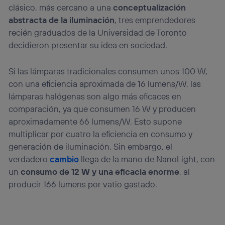
(“consenthub”)
. Para más información, consulta
clásico, más cercano a una
conceptualización
la
política de privacidad de Utiq
.
abstracta de la iluminación
, tres emprendedores
recién graduados de la Universidad de Toronto
decidieron presentar su idea en sociedad.
Si las lámparas tradicionales consumen unos 100 W,
con una eficiencia aproximada de 16 lumens/W, las
lámparas halógenas son algo más eficaces en
comparación, ya que consumen 16 W y producen
aproximadamente 66 lumens/W. Esto supone
multiplicar por cuatro la eficiencia en consumo y
generación de iluminación. Sin embargo, el
verdadero
cambio
llega de la mano de NanoLight, con
un
consumo de 12 W y una eficacia enorme
, al
producir 166 lumens por vatio gastado.