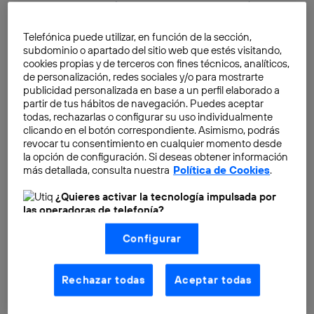
comunes lámparas incandescentes, con un filamento
de tungsteno que se ilumina al calentarse (es decir,
Telefónica puede utilizar, en función de la sección,
cuando alcanza una temperatura cercana a los
subdominio o apartado del sitio web que estés visitando,
2000ºC), baratas, pero poco eficientes
cookies propias y de terceros con fines técnicos, analíticos,
energéticamente, pasando por un modelo
de personalización, redes sociales y/o para mostrarte
publicidad personalizada en base a un perfil elaborado a
evolucionado de estas, las lámparas halógenas, que
partir de tus hábitos de navegación. Puedes aceptar
cuentan con un filamento de wolframio.
todas, rechazarlas o configurar su uso individualmente
clicando en el botón correspondiente. Asimismo, podrás
revocar tu consentimiento en cualquier momento desde
la opción de configuración. Si deseas obtener información
más detallada, consulta nuestra
Política de Cookies
.
¿Quieres activar la tecnología impulsada por
las operadoras de telefonía?
Nosotros, Telefónica S.A., utilizamos la tecnología Utiq para
Configurar
realizar nuestras acciones de marketing digital o análisis
(como se describe en este aviso de consentimiento)
basadas en tu navegación en nuestra(s) web(s)
listadas
aquí
(solo cuando utilizas una
conexión a
Rechazar todas
Aceptar todas
internet habilitada
, proporcionada por una de las
operadoras de telefonía participantes, y otorgas tu
consentimiento en cada página web).