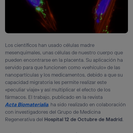
Los científicos han usado células madre
mesenquimales, unas células de nuestro cuerpo que
pueden encontrarse en la placenta. Su aplicación ha
servido para que funcionen como «vehículo» de las
nanopartículas y los medicamentos, debido a que su
capacidad migratoria les permite realizar este
«peculiar viaje» y así multiplicar el efecto de los
fármacos. El trabajo, publicado en la revista
Acta Biomaterialia
, ha sido realizado en colaboración
con investigadores del Grupo de Medicina
Regenerativa del
Hospital 12 de Octubre de Madrid
.