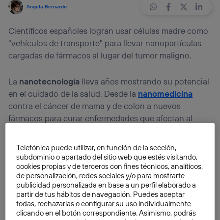
Angela Bernardo
Científicos españoles logran usar células madre como
"vehículos de transporte" para llevar nanopartículas
cargadas de fármacos al lugar del tumor maligno.
La
nanotecnología
lleva años mostrando su potencial
en el cuidado de la salud. Desde la
nanomedicina
contra el cáncer de mama y de colon a nuevos
fármacos para curar enfermedades que afectan al
cerebro
, las investigaciones nos acercan a un futuro
donde esta disciplina sea clave en el diagnóstico y
Telefónica puede utilizar, en función de la sección,
tratamiento de diferentes patologías.
subdominio o apartado del sitio web que estés visitando,
cookies propias y de terceros con fines técnicos, analíticos,
de personalización, redes sociales y/o para mostrarte
En ese sentido, una de las grandes esperanzas de la
publicidad personalizada en base a un perfil elaborado a
medicina personalizada reside en las
nanopartículas
.
partir de tus hábitos de navegación. Puedes aceptar
todas, rechazarlas o configurar su uso individualmente
Como demuestra el trabajo de
Medcom Tech
, estos
clicando en el botón correspondiente. Asimismo, podrás
sistemas nanotecnológicos pueden «guiar» a los