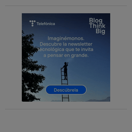
actividades de navegación de los miembros del hogar
que hayan dado su consentimiento.
Si utilizas
datos móviles
, el marketing será más
personalizado, ya que se basará únicamente en la
navegación del usuario del móvil.
Puedes gestionar los consentimientos Utiq seleccionando
“Administrar Utiq” en la parte inferior de esta página web o
visitando el
portal de privacidad de Utiq
(“consenthub”)
. Para más información, consulta
la
política de privacidad de Utiq
.