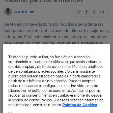
Diego de la Torre
Bento es un navegador para móviles que ordena las
búsquedas en Internet a través de diferentes cajones y
etiquetas. Está especialmente pensado para usuarios
que hagan un gran uso de Internet en sus teléfonos
móviles y que necesiten organización en esa
marabunta de información.
Telefónica puede utilizar, en función de la sección,
subdominio o apartado del sitio web que estés visitando,
cookies propias y de terceros con fines técnicos, analíticos,
El móvil se ha convertido en una extensión más de
de personalización, redes sociales y/o para mostrarte
nuestro cuerpo. Los seres humanos
somos una
publicidad personalizada en base a un perfil elaborado a
partir de tus hábitos de navegación. Puedes aceptar
especie de ciborgs
, usamos
tecnología
todas, rechazarlas o configurar su uso individualmente
constantemente y estamos sumergidos en eso de la
clicando en el botón correspondiente. Asimismo, podrás
revolución digital
. Todos utilizamos el
smartphone
revocar tu consentimiento en cualquier momento desde
la opción de configuración. Si deseas obtener información
con cotidianidad
y buscamos trucos para sacar el
más detallada, consulta nuestra
Política de Cookies
.
mayor rendimiento
de nuestros terminales. Que