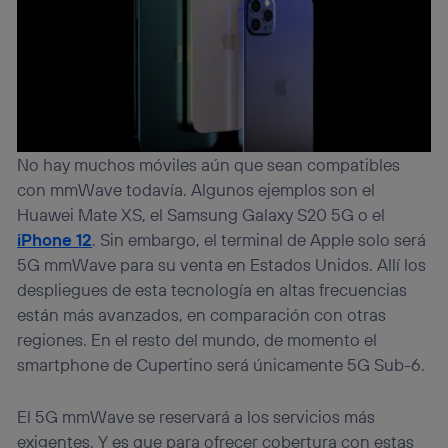
No hay muchos móviles aún que sean compatibles
con mmWave todavía. Algunos ejemplos son el
Huawei Mate XS, el Samsung Galaxy S20 5G o el
iPhone 12
. Sin embargo, el terminal de Apple solo será
5G mmWave para su venta en Estados Unidos. Allí los
despliegues de esta tecnología en altas frecuencias
están más avanzados, en comparación con otras
regiones. En el resto del mundo, de momento el
smartphone de Cupertino será únicamente 5G Sub-6.
El 5G mmWave se reservará a los servicios más
exigentes. Y es que para ofrecer cobertura con estas