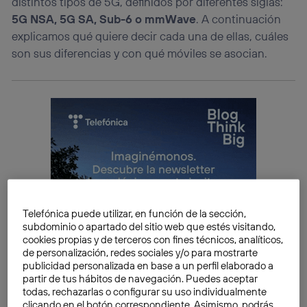
distintos tipos de 5G, definidos por diferentes siglas:
5G NSA, 5G SA, Sub-6 o mmWave
. A continuación
explicamos qué quiere decir cada una de ellas, cuáles
son sus diferencias y con qué móviles se asocian.
Telefónica puede utilizar, en función de la sección,
subdominio o apartado del sitio web que estés visitando,
cookies propias y de terceros con fines técnicos, analíticos,
de personalización, redes sociales y/o para mostrarte
publicidad personalizada en base a un perfil elaborado a
partir de tus hábitos de navegación. Puedes aceptar
todas, rechazarlas o configurar su uso individualmente
clicando en el botón correspondiente. Asimismo, podrás