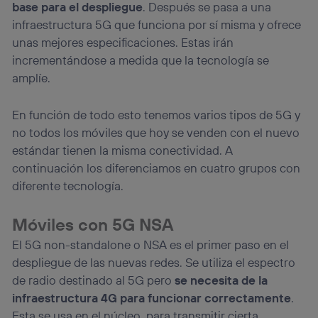
lo que cualquier persona que conecte su dispositivo y
base para el despliegue
. Después se pasa a una
consienta el uso de la tecnología recibirá el mismo
infraestructura 5G que funciona por sí misma y ofrece
identificador. Típicamente:
unas mejores especificaciones. Estas irán
Si utilizas una
conexión de banda ancha
(p. ej., Wi-Fi),
incrementándose a medida que la tecnología se
el marketing o análisis se realizará en función de las
actividades de navegación de los miembros del hogar
amplíe.
que hayan dado su consentimiento.
Si utilizas
datos móviles
, el marketing será más
En función de todo esto tenemos varios tipos de 5G y
personalizado, ya que se basará únicamente en la
no todos los móviles que hoy se venden con el nuevo
navegación del usuario del móvil.
estándar tienen la misma conectividad. A
Puedes gestionar los consentimientos Utiq seleccionando
“Administrar Utiq” en la parte inferior de esta página web o
continuación los diferenciamos en cuatro grupos con
visitando el
portal de privacidad de Utiq
diferente tecnología.
(“consenthub”)
. Para más información, consulta
la
política de privacidad de Utiq
.
Móviles con 5G NSA
El 5G non-standalone o NSA es el primer paso en el
despliegue de las nuevas redes. Se utiliza el espectro
de radio destinado al 5G pero
se necesita de la
infraestructura 4G para funcionar correctamente
.
Esta se usa en el núcleo, para transmitir cierta