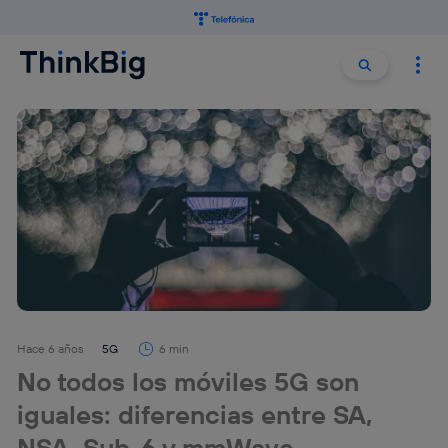
Buscar:
Buscar
Hace 6 años
5G
6 min
No todos los móviles 5G son
iguales: diferencias entre SA,
NSA, Sub-6 y mmWave