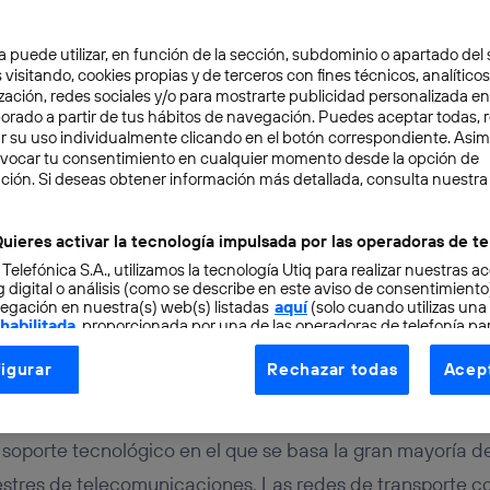
a puede utilizar, en función de la sección, subdominio o apartado del 
 visitando, cookies propias y de terceros con fines técnicos, analíticos
zación, redes sociales y/o para mostrarte publicidad personalizada e
aborado a partir de tus hábitos de navegación. Puedes aceptar todas, 
r su uso individualmente clicando en el botón correspondiente. Asi
evocar tu consentimiento en cualquier momento desde la opción de
ción. Si deseas obtener información más detallada, consulta nuestra
OVACIÓN
TECNOLOGÍA
3 min
cord de velocidad y lat
uieres activar la tecnología impulsada por las operadoras de te
 Telefónica S.A., utilizamos la tecnología Utiq para realizar nuestras a
ica
 digital o análisis (como se describe en este aviso de consentimient
egación en nuestra(s) web(s) listadas
aquí
(solo cuando utilizas una
 habilitada
, proporcionada por una de las operadoras de telefonía par
tu consentimiento en cada página web).
igurar
Rechazar todas
Acept
ogía Utiq está diseñada con la privacidad como prioridad ofreciéndot
ogía utiliza un identificador cifrado creado por tu
operadora de tele
o tu dirección IP y otra información de la cuenta de cliente de telec
 soporte tecnológico en el que se basa la gran mayoría d
 a la conexión que utilizas (p. ej., número de teléfono móvil).
restres de telecomunicaciones. Las redes de transporte 