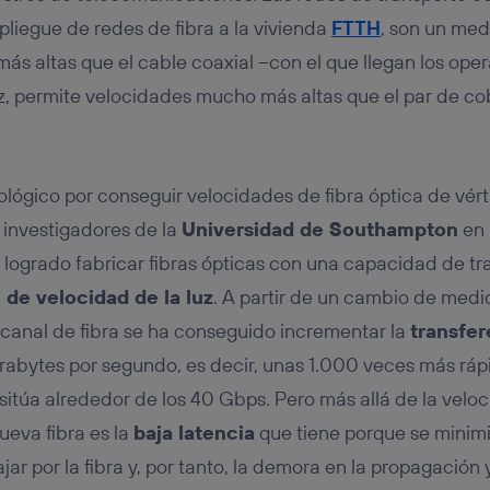
tificador se asigna a la conexión de internet, por lo que cualquier pe
u dispositivo y consienta el uso de la tecnología recibirá el mismo iden
pliegue de redes de fibra a la vivienda
FTTH
, son un med
nte:
s altas que el cable coaxial –con el que llegan los ope
izas una
conexión de banda ancha
(p. ej., Wi-Fi), el marketing o análi
z, permite velocidades mucho más altas que el par de cobr
ará en función de las actividades de navegación de los miembros del
dado su consentimiento.
izas
datos móviles
, el marketing será más personalizado, ya que se ba
ente en la navegación del usuario del móvil.
ológico por conseguir velocidades de fibra óptica de vér
stionar los consentimientos Utiq seleccionando “Administrar Utiq” e
de esta página web o visitando el
portal de privacidad de Utiq (“c
s investigadores de la
Universidad de Southampton
en 
información, consulta la
política de privacidad de Utiq
.
 logrado fabricar fibras ópticas con una capacidad de tr
 de velocidad de la luz
. A partir de un cambio de medi
l canal de fibra se ha conseguido incrementar la
transfer
rabytes por segundo, es decir, unas 1.000 veces más ráp
 sitúa alrededor de los 40 Gbps. Pero más allá de la velo
ueva fibra es la
baja latencia
que tiene porque se minimi
iajar por la fibra y, por tanto, la demora en la propagación