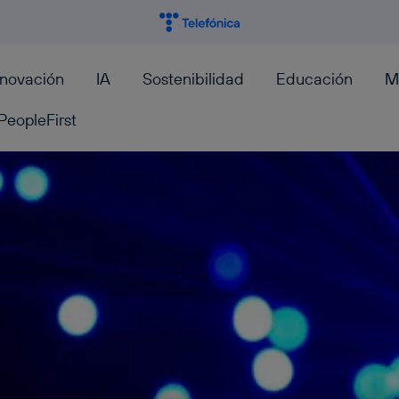
nnovación
IA
Sostenibilidad
Educación
M
PeopleFirst