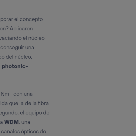
orporar el concepto
ron? Aplicaron
 vaciando el núcleo
e conseguir una
co del núcleo,
n photonic-
0 Nm– con una
a que la de la fibra
segundo, el equipo de
da
WDM
, una
e canales ópticos de