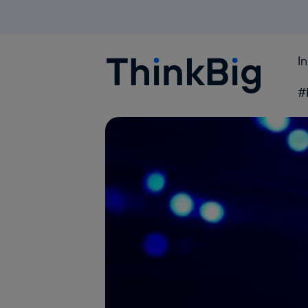
I
Blogthinkbig.com
#