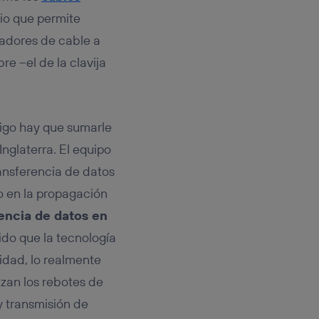
rsona que
tificador.
io que permite
radores de cable a
sis se
e –el de la clavija
 hogar que
sará
tigo hay que sumarle
n la parte
onsenthub”)
.
Inglaterra. El equipo
ansferencia de datos
o en la propagación
encia de datos en
ido que la tecnología
cidad, lo realmente
zan los rebotes de
 y transmisión de