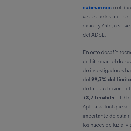
Este iden
conecte s
submarinos
o el des
Típicame
velocidades mucho má
Si util
casa– y éste, a su ve
realiz
hayan 
del ADSL.
Si util
únicam
En este desafío tecn
Puedes ge
inferior 
un hito más, el de lo
Para más 
de investigadores ha
del
99,7% del límite
de la luz a través de
73,7 terabits
o 10 te
óptica actual que se
importante de esta n
los haces de luz al v