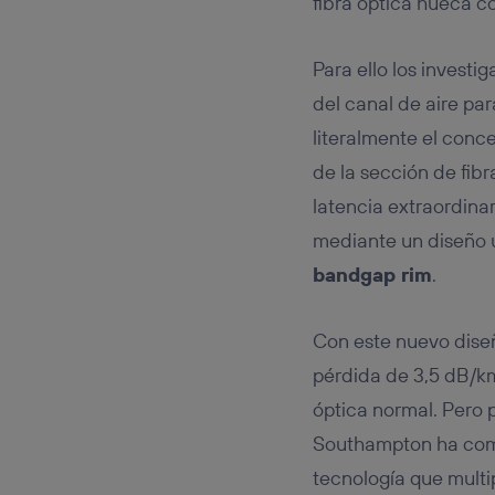
fibra óptica hueca c
Para ello los investi
del canal de aire pa
literalmente el conc
de la sección de fibr
latencia extraordina
mediante un diseño u
bandgap rim
.
Con este nuevo dise
pérdida de 3,5 dB/km
óptica normal. Pero p
Southampton ha comb
tecnología que multi