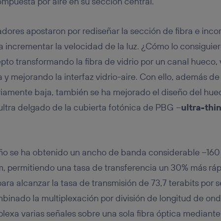
ompuesta por aire en su sección central.
gadores apostaron por rediseñar la sección de fibra e inc
ra incrementar la velocidad de la luz. ¿Cómo lo consiguie
epto transformando la fibra de vidrio por un canal hueco,
a y mejorando la interfaz vidrio-aire. Con ello, además d
riamente baja, también se ha mejorado el diseño del hue
ltra delgado de la cubierta fotónica de PBG
–
ultra-thi
ño se ha obtenido un ancho de banda considerable –16
, permitiendo una tasa de transferencia un 30% más rápid
ara alcanzar la tasa de transmisión de 73,7 terabits por 
inado la multiplexación por división de longitud de on
plexa varias señales sobre una sola fibra óptica mediant