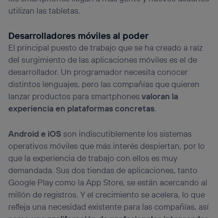
operadora de telefonía
, utilizando tu dirección IP y otra
utilizan las tabletas.
información de la cuenta de cliente de
telecomunicaciones vinculada a la conexión que utilizas
(p. ej., número de teléfono móvil).
Desarrolladores móviles al poder
Este identificador se asigna a la conexión de internet, por
El principal puesto de trabajo que se ha creado a raíz
lo que cualquier persona que conecte su dispositivo y
del surgimiento de las aplicaciones móviles es el de
consienta el uso de la tecnología recibirá el mismo
identificador. Típicamente:
desarrollador. Un programador necesita conocer
distintos lenguajes, pero las compañías que quieren
Si utilizas una
conexión de banda ancha
(p. ej., Wi-Fi),
el marketing o análisis se realizará en función de las
lanzar productos para smartphones
valoran la
actividades de navegación de los miembros del hogar
experiencia en plataformas concretas
.
que hayan dado su consentimiento.
Si utilizas
datos móviles
, el marketing será más
Android e iOS
son indiscutiblemente los sistemas
personalizado, ya que se basará únicamente en la
navegación del usuario del móvil.
operativos móviles que más interés despiertan, por lo
Puedes gestionar los consentimientos Utiq seleccionando
que la experiencia de trabajo con ellos es muy
“Administrar Utiq” en la parte inferior de esta página web o
demandada. Sus dos tiendas de aplicaciones, tanto
visitando el
portal de privacidad de Utiq
Google Play como la App Store, se están acercando al
(“consenthub”)
. Para más información, consulta
la
política de privacidad de Utiq
.
millón de registros. Y el crecimiento se acelera, lo que
refleja una necesidad existente para las compañías, así