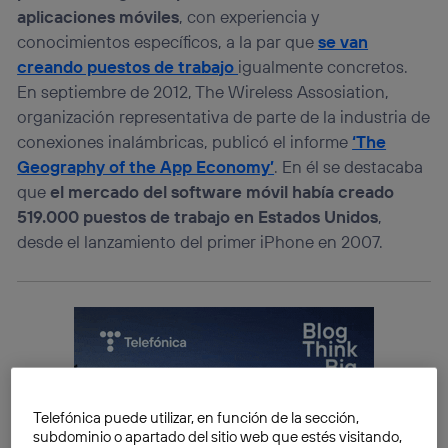
aplicaciones móviles
, con experiencia y
conocimientos específicos, a la par que
se van
creando puestos de trabajo
igualmente concretos.
En septiembre de 2012, The Wireless Assosiation,
organización representativa de parte de la industria de
conexiones inalámbricas, publicó el informe
‘The
Geography of the App Economy’
. En él se destacaba
que
el mercado del software móvil había creado
519.000 puestos de trabajo en Estados Unidos
,
desde el lanzamiento del primer iPhone en 2007.
Telefónica puede utilizar, en función de la sección,
subdominio o apartado del sitio web que estés visitando,